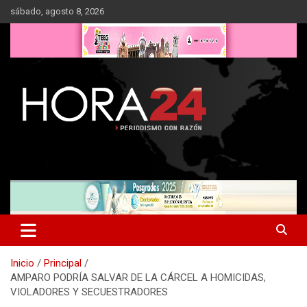
Saltar
sábado, agosto 8, 2026
al
contenido
Inicio
Principal
AMPARO PODRÍA SALVAR DE LA CÁRCEL A HOMICIDAS,
VIOLADORES Y SECUESTRADORES