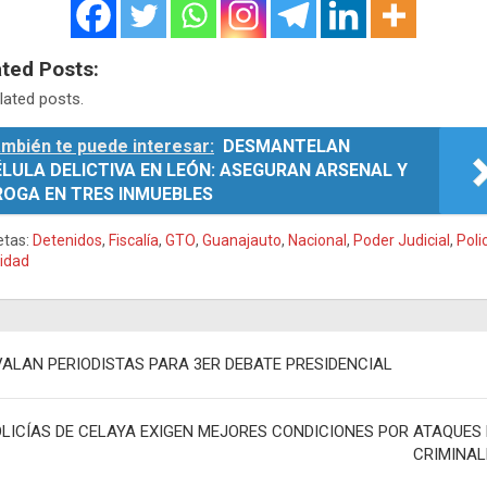
ated Posts:
lated posts.
mbién te puede interesar:
DESMANTELAN
LULA DELICTIVA EN LEÓN: ASEGURAN ARSENAL Y
ROGA EN TRES INMUEBLES
etas:
Detenidos
,
Fiscalía
,
GTO
,
Guanajauto
,
Nacional
,
Poder Judicial
,
Poli
idad
egación
VALAN PERIODISTAS PARA 3ER DEBATE PRESIDENCIAL
adas
LICÍAS DE CELAYA EXIGEN MEJORES CONDICIONES POR ATAQUES 
CRIMINAL