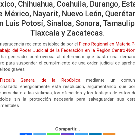
xico, Chihuahua, Coahuila, Durango, Est
e México, Nayarit, Nuevo León, Querétar
n Luis Potosí, Sinaloa, Sonora, Tamaulip
Tlaxcala y Zacatecas.
risprudencia reciente establecida por el
Pleno Regional en Materia P
abajo del Poder Judicial de la Federación en la Región Centro-Nor
 ha generado controversia al determinar que basta una deman
o para suspender el cumplimiento de una orden judicial de apreh
elitos graves.
Fiscalía General de la República
mediante un comuni
echazado enérgicamente esta resolución, argumentando que po
o inmediato a las víctimas, los ofendidos y los testigos de estos de
ndolos sin la protección necesaria para salvaguardar sus der
amentales.
Compartir...