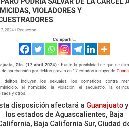
PARO PODRÍA SALVAR DE LA CÁRCEL 
MICIDAS, VIOLADORES Y
CUESTRADORES
17, 2024
Redacción
Compartir...
juato, Gto. (17 abril 2024).-
Existe la posibilidad de que se elim
 de aprehensión por delitos graves en 17 estados incluyendo
Guanaj
s delitos incluyen los sexuales, los cometidos contra men
minicidio, el homicidio, la violación, el secuestro, la delinc
izada y otros.
sta disposición afectará a
Guanajuato
y
los estados de Aguascalientes, Baja
California, Baja California Sur, Ciudad d