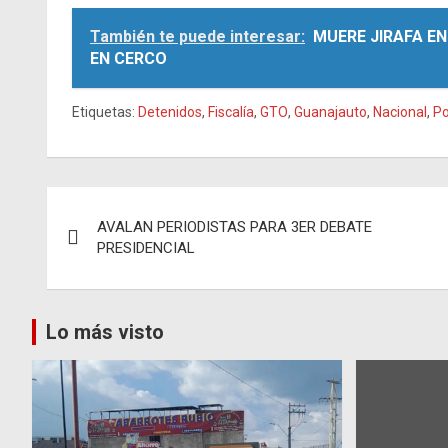
También te puede interesar:
MUERE JIRAFA E
EN CERCO
Etiquetas:
Detenidos
,
Fiscalía
,
GTO
,
Guanajauto
,
Nacional
,
Po
Navegación
AVALAN PERIODISTAS PARA 3ER DEBATE
de
PRESIDENCIAL
entradas
Lo más visto