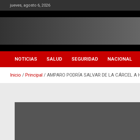
Saltar
jueves, agosto 6, 2026
al
contenido
NOTICIAS
SALUD
SEGURIDAD
NACIONAL
Inicio
Principal
AMPARO PODRÍA SALVAR DE LA CÁRCEL A 