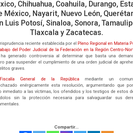
xico, Chihuahua, Coahuila, Durango, Est
e México, Nayarit, Nuevo León, Querétar
n Luis Potosí, Sinaloa, Sonora, Tamaulip
Tlaxcala y Zacatecas.
risprudencia reciente establecida por el
Pleno Regional en Materia P
abajo del Poder Judicial de la Federación en la Región Centro-Nor
 ha generado controversia al determinar que basta una deman
o para suspender el cumplimiento de una orden judicial de apreh
elitos graves.
Fiscalía General de la República
mediante un comuni
echazado enérgicamente esta resolución, argumentando que po
o inmediato a las víctimas, los ofendidos y los testigos de estos de
ndolos sin la protección necesaria para salvaguardar sus der
amentales.
Compartir...