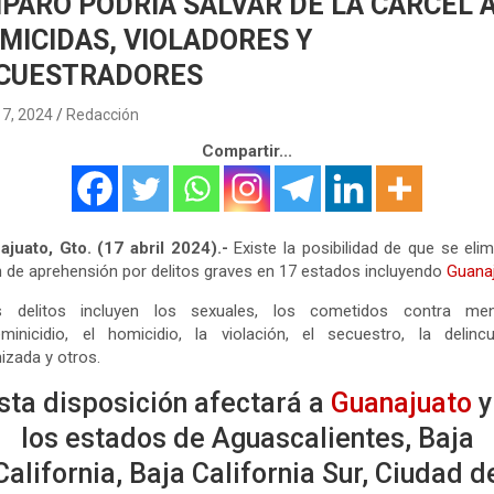
PARO PODRÍA SALVAR DE LA CÁRCEL 
MICIDAS, VIOLADORES Y
CUESTRADORES
17, 2024
Redacción
Compartir...
juato, Gto. (17 abril 2024).-
Existe la posibilidad de que se elim
 de aprehensión por delitos graves en 17 estados incluyendo
Guanaj
s delitos incluyen los sexuales, los cometidos contra men
minicidio, el homicidio, la violación, el secuestro, la delinc
izada y otros.
sta disposición afectará a
Guanajuato
y
los estados de Aguascalientes, Baja
California, Baja California Sur, Ciudad d