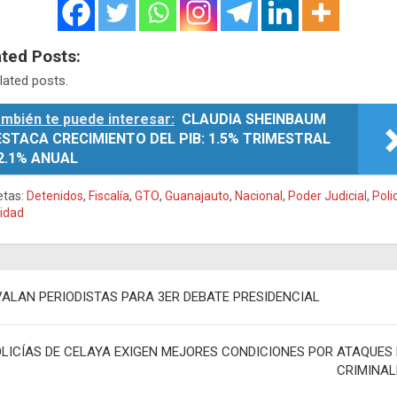
ated Posts:
lated posts.
mbién te puede interesar:
CLAUDIA SHEINBAUM
STACA CRECIMIENTO DEL PIB: 1.5% TRIMESTRAL
2.1% ANUAL
etas:
Detenidos
,
Fiscalía
,
GTO
,
Guanajauto
,
Nacional
,
Poder Judicial
,
Poli
idad
egación
VALAN PERIODISTAS PARA 3ER DEBATE PRESIDENCIAL
adas
LICÍAS DE CELAYA EXIGEN MEJORES CONDICIONES POR ATAQUES 
CRIMINAL