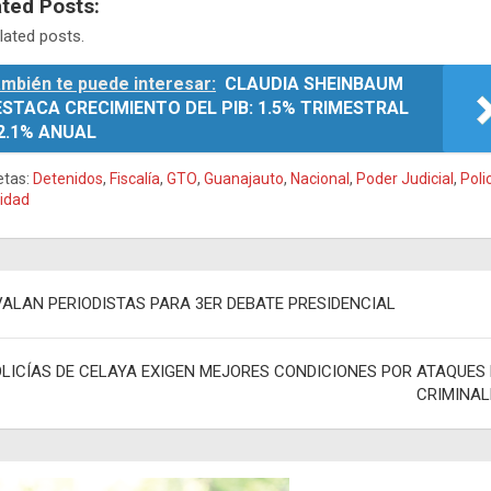
ated Posts:
lated posts.
mbién te puede interesar:
CLAUDIA SHEINBAUM
STACA CRECIMIENTO DEL PIB: 1.5% TRIMESTRAL
2.1% ANUAL
etas:
Detenidos
,
Fiscalía
,
GTO
,
Guanajauto
,
Nacional
,
Poder Judicial
,
Poli
idad
egación
VALAN PERIODISTAS PARA 3ER DEBATE PRESIDENCIAL
adas
LICÍAS DE CELAYA EXIGEN MEJORES CONDICIONES POR ATAQUES 
CRIMINAL