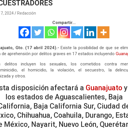
CUESTRADORES
17, 2024
Redacción
Compartir...
juato, Gto. (17 abril 2024).-
Existe la posibilidad de que se elim
 de aprehensión por delitos graves en 17 estados incluyendo
Guanaj
s delitos incluyen los sexuales, los cometidos contra men
minicidio, el homicidio, la violación, el secuestro, la delinc
izada y otros.
sta disposición afectará a
Guanajuato
y
los estados de Aguascalientes, Baja
California, Baja California Sur, Ciudad d
xico, Chihuahua, Coahuila, Durango, Est
e México, Nayarit, Nuevo León, Querétar