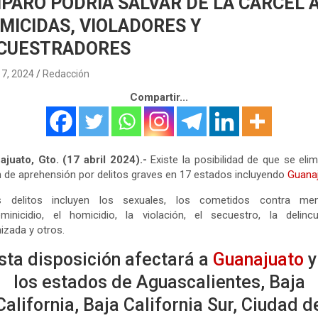
PARO PODRÍA SALVAR DE LA CÁRCEL 
MICIDAS, VIOLADORES Y
CUESTRADORES
17, 2024
Redacción
Compartir...
juato, Gto. (17 abril 2024).-
Existe la posibilidad de que se elim
 de aprehensión por delitos graves en 17 estados incluyendo
Guanaj
s delitos incluyen los sexuales, los cometidos contra men
minicidio, el homicidio, la violación, el secuestro, la delinc
izada y otros.
sta disposición afectará a
Guanajuato
y
los estados de Aguascalientes, Baja
California, Baja California Sur, Ciudad d