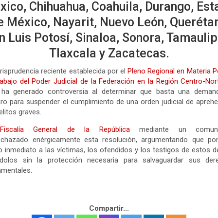
xico, Chihuahua, Coahuila, Durango, Est
e México, Nayarit, Nuevo León, Querétar
n Luis Potosí, Sinaloa, Sonora, Tamaulip
Tlaxcala y Zacatecas.
risprudencia reciente establecida por el
Pleno Regional en Materia P
abajo del Poder Judicial de la Federación en la Región Centro-Nor
 ha generado controversia al determinar que basta una deman
o para suspender el cumplimiento de una orden judicial de apreh
elitos graves.
Fiscalía General de la República
mediante un comuni
echazado enérgicamente esta resolución, argumentando que po
o inmediato a las víctimas, los ofendidos y los testigos de estos de
ndolos sin la protección necesaria para salvaguardar sus der
amentales.
Compartir...