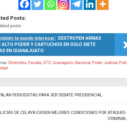
ated Posts:
lated posts.
mbién te puede interesar:
DESTRUYEN ARMAS
E ALTO PODER Y CARTUCHOS EN SOLO SIETE
ÍAS EN GUANAJUATO
etas:
Detenidos
,
Fiscalía
,
GTO
,
Guanajauto
,
Nacional
,
Poder Judicial
,
Poli
idad
egación
VALAN PERIODISTAS PARA 3ER DEBATE PRESIDENCIAL
adas
LICÍAS DE CELAYA EXIGEN MEJORES CONDICIONES POR ATAQUES 
CRIMINAL