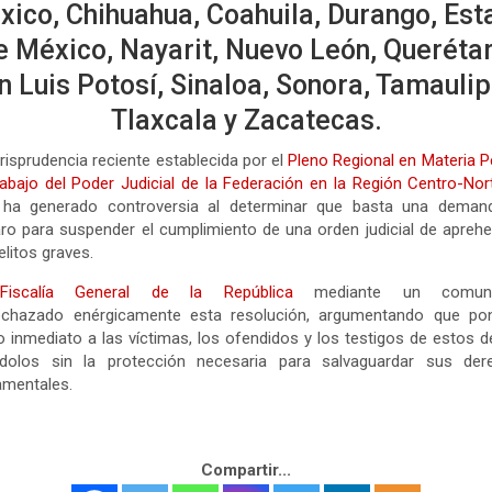
xico, Chihuahua, Coahuila, Durango, Est
e México, Nayarit, Nuevo León, Querétar
n Luis Potosí, Sinaloa, Sonora, Tamaulip
Tlaxcala y Zacatecas.
risprudencia reciente establecida por el
Pleno Regional en Materia P
abajo del Poder Judicial de la Federación en la Región Centro-Nor
 ha generado controversia al determinar que basta una deman
o para suspender el cumplimiento de una orden judicial de apreh
elitos graves.
Fiscalía General de la República
mediante un comuni
echazado enérgicamente esta resolución, argumentando que po
o inmediato a las víctimas, los ofendidos y los testigos de estos de
ndolos sin la protección necesaria para salvaguardar sus der
amentales.
Compartir...