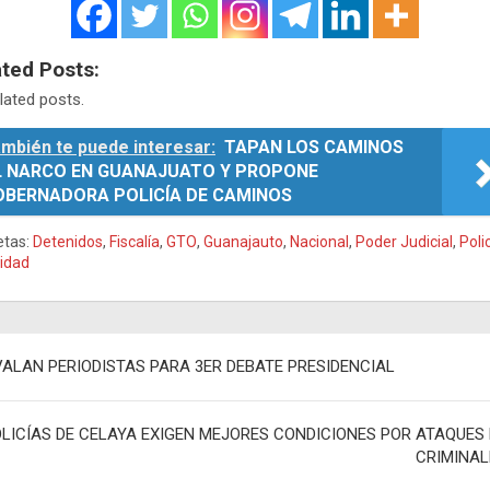
ated Posts:
lated posts.
mbién te puede interesar:
TAPAN LOS CAMINOS
L NARCO EN GUANAJUATO Y PROPONE
OBERNADORA POLICÍA DE CAMINOS
etas:
Detenidos
,
Fiscalía
,
GTO
,
Guanajauto
,
Nacional
,
Poder Judicial
,
Poli
idad
egación
VALAN PERIODISTAS PARA 3ER DEBATE PRESIDENCIAL
adas
LICÍAS DE CELAYA EXIGEN MEJORES CONDICIONES POR ATAQUES 
CRIMINAL