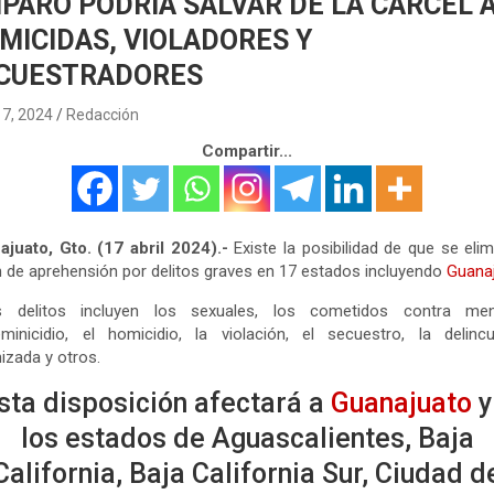
PARO PODRÍA SALVAR DE LA CÁRCEL 
MICIDAS, VIOLADORES Y
CUESTRADORES
17, 2024
Redacción
Compartir...
juato, Gto. (17 abril 2024).-
Existe la posibilidad de que se elim
 de aprehensión por delitos graves en 17 estados incluyendo
Guanaj
s delitos incluyen los sexuales, los cometidos contra men
minicidio, el homicidio, la violación, el secuestro, la delinc
izada y otros.
sta disposición afectará a
Guanajuato
y
los estados de Aguascalientes, Baja
California, Baja California Sur, Ciudad d