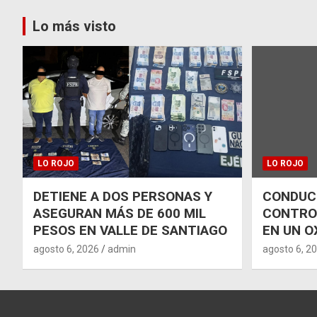
entradas
Lo más visto
LO ROJO
LO ROJO
DETIENE A DOS PERSONAS Y
CONDUCT
ASEGURAN MÁS DE 600 MIL
CONTRO
PESOS EN VALLE DE SANTIAGO
EN UN O
agosto 6, 2026
admin
agosto 6, 2