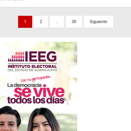
nación
1
2
…
30
Siguiente
adas