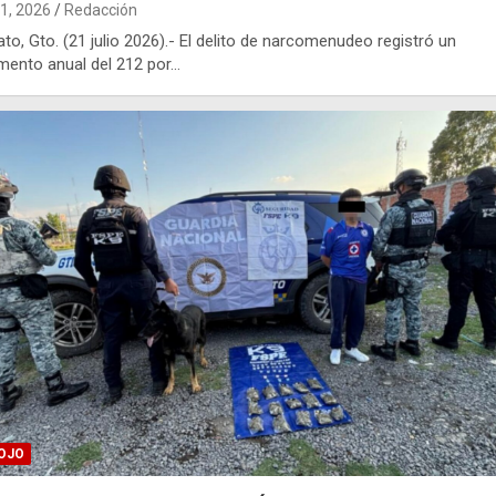
21, 2026
Redacción
ato, Gto. (21 julio 2026).- El delito de narcomenudeo registró un
mento anual del 212 por…
OJO