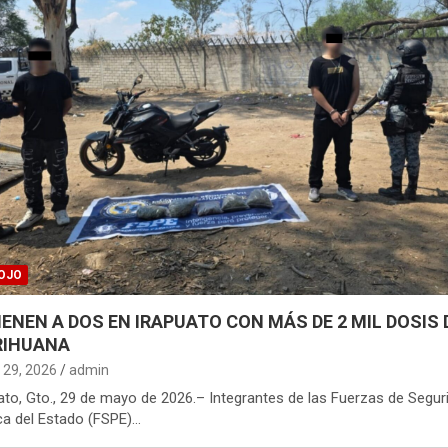
OJO
IENEN A DOS EN IRAPUATO CON MÁS DE 2 MIL DOSIS 
IHUANA
29, 2026
admin
ato, Gto., 29 de mayo de 2026.– Integrantes de las Fuerzas de Segur
ca del Estado (FSPE)…