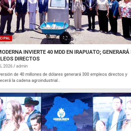
CIPAL
MODERNA INVIERTE 40 MDD EN IRAPUATO; GENERARÁ 
LEOS DIRECTOS
 5, 2026
admin
versión de 40 millones de dólares generará 300 empleos directos y
lecerá la cadena agroindustrial…