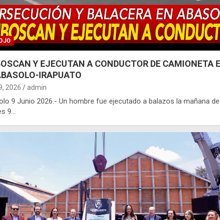
OJO
OSCAN Y EJECUTAN A CONDUCTOR DE CAMIONETA 
ABASOLO-IRAPUATO
 9, 2026
admin
lo 9 Junio 2026.- Un hombre fue ejecutado a balazos la mañana de
es 9…