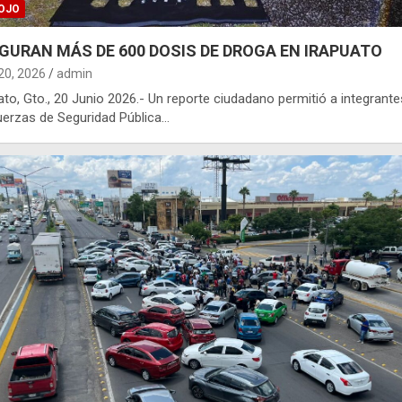
OJO
GURAN MÁS DE 600 DOSIS DE DROGA EN IRAPUATO
 20, 2026
admin
ato, Gto., 20 Junio 2026.- Un reporte ciudadano permitió a integrante
uerzas de Seguridad Pública…