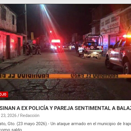
OJO
SINAN A EX POLICÍA Y PAREJA SENTIMENTAL A BAL
23, 2026
Redacción
ato, Gto. (23 mayo 2026).- Un ataque armado en el municipio de Ira
 como saldo…