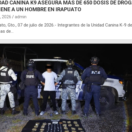
DAD CANINA K9 ASEGURA MÁS DE 650 DOSIS DE DROG
IENE A UN HOMBRE EN IRAPUATO
7, 2026
admin
ato, Gto., 07 de julio de 2026.- Integrantes de la Unidad Canina K-9 de
zas de…