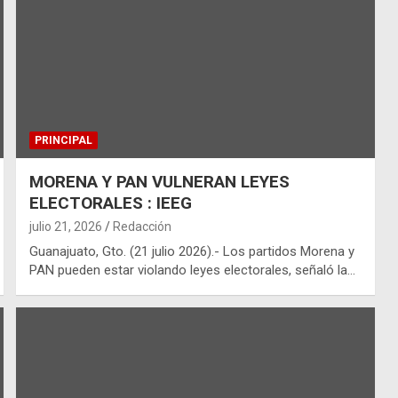
PRINCIPAL
MORENA Y PAN VULNERAN LEYES
ELECTORALES : IEEG
julio 21, 2026
Redacción
Guanajuato, Gto. (21 julio 2026).- Los partidos Morena y
PAN pueden estar violando leyes electorales, señaló la…