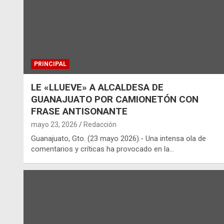
PRINCIPAL
LE «LLUEVE» A ALCALDESA DE
GUANAJUATO POR CAMIONETÓN CON
FRASE ANTISONANTE
mayo 23, 2026
Redacción
Guanajuato, Gto. (23 mayo 2026).- Una intensa ola de
comentarios y críticas ha provocado en la…