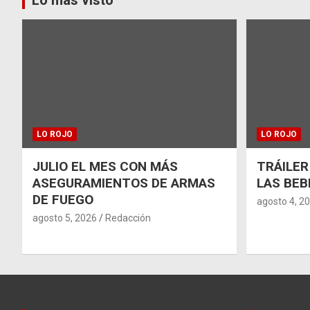
entradas
LO ROJO
LO ROJO
JULIO EL MES CON MÁS
TRÁILER
ASEGURAMIENTOS DE ARMAS
LAS BEB
DE FUEGO
agosto 4, 2
agosto 5, 2026
Redacción