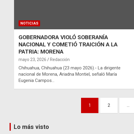
NOTICIAS
GOBERNADORA VIOLÓ SOBERANÍA
NACIONAL Y COMETIÓ TRAICIÓN A LA
PATRIA: MORENA
mayo 23, 2026
Redacción
Chihuahua, Chihuahua (23 mayo 2026).- La dirigente
nacional de Morena, Ariadna Montiel, señaló María
Eugenia Campos…
Paginación
1
2
…
de
entradas
Lo más visto