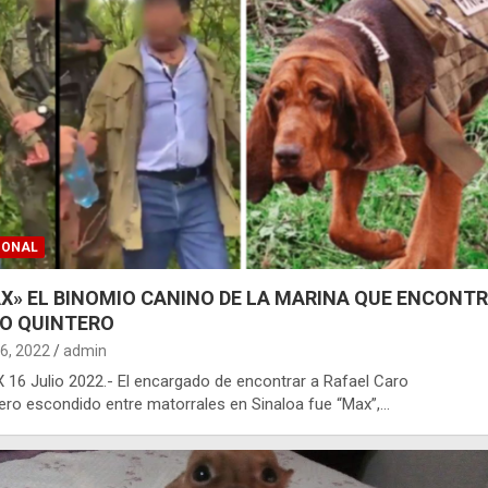
IONAL
X» EL BINOMIO CANINO DE LA MARINA QUE ENCONTR
O QUINTERO
16, 2022
admin
16 Julio 2022.- El encargado de encontrar a Rafael Caro
ero escondido entre matorrales en Sinaloa fue “Max”,…