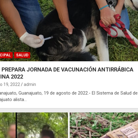
CIPAL
SALUD
 PREPARA JORNADA DE VACUNACIÓN ANTIRRÁBICA
INA 2022
o 19, 2022
admin
uanajuato, Guanajuato, 19 de agosto de 2022.- El Sistema de Salud de
juato alista…