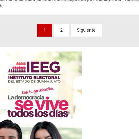
de…
nación
1
2
Siguiente
adas