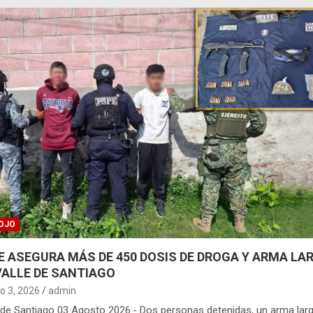
OJO
E ASEGURA MÁS DE 450 DOSIS DE DROGA Y ARMA LA
VALLE DE SANTIAGO
o 3, 2026
admin
 de Santiago 03 Agosto 2026.- Dos personas detenidas, un arma larg