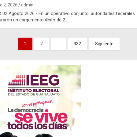
o 2, 2026
admin
02 Agosto 2026.- En un operativo conjunto, autoridades federales
raron un cargamento ilícito de 2…
nación
1
2
…
332
Siguiente
adas