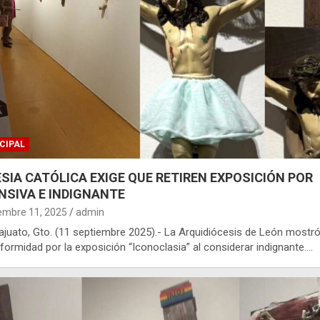
CIPAL
ESIA CATÓLICA EXIGE QUE RETIREN EXPOSICIÓN POR
NSIVA E INDIGNANTE
embre 11, 2025
admin
juato, Gto. (11 septiembre 2025).- La Arquidiócesis de León mostr
formidad por la exposición “Iconoclasia” al considerar indignante.…