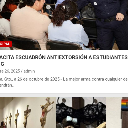
CIPAL
ACITA ESCUADRÓN ANTIEXTORSIÓN A ESTUDIANTES
UG
re 26, 2025
admin
a, Gto., a 26 de octubre de 2025.- La mejor arma contra cualquier del
tendrán…