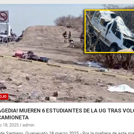
OJO
AGEDIA! MUEREN 6 ESTUDIANTES DE LA UG TRAS VO
CAMIONETA
 18, 2025
admin
 de Santiago, Guanajuato 18 marzo 2025.- Por la mañana de este ma