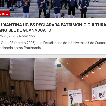
CIPAL
UDIANTINA UG ES DECLARADA PATRIMONIO CULTUR
ANGIBLE DE GUANAJUATO
ro 28, 2026
Redacción
 Gto. (28 febrero 2026).- La Estudiantina de la Universidad de Guana
declarada como Patrimonio…