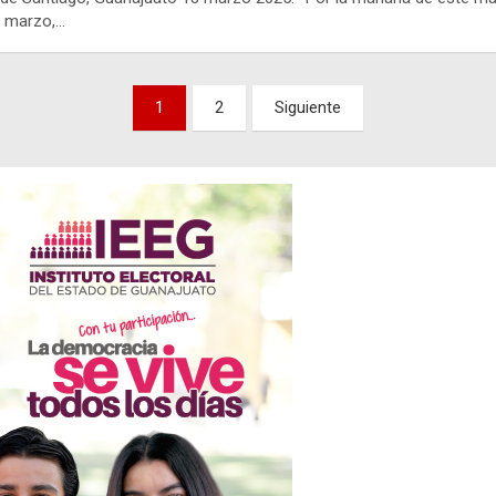
e marzo,…
nación
1
2
Siguiente
adas