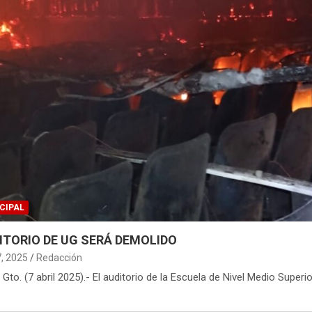
CIPAL
ITORIO DE UG SERÁ DEMOLIDO
7, 2025
Redacción
 Gto. (7 abril 2025).- El auditorio de la Escuela de Nivel Medio Superi