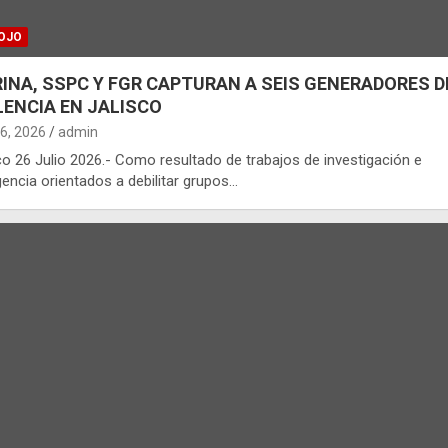
OJO
INA, SSPC Y FGR CAPTURAN A SEIS GENERADORES D
LENCIA EN JALISCO
26, 2026
admin
co 26 Julio 2026.- Como resultado de trabajos de investigación e
igencia orientados a debilitar grupos…