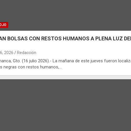
OJO
AN BOLSAS CON RESTOS HUMANOS A PLENA LUZ DE
16, 2026
Redacción
anca, Gto. (16 julio 2026).- La mañana de este jueves fueron locali
as negras con restos humanos,…