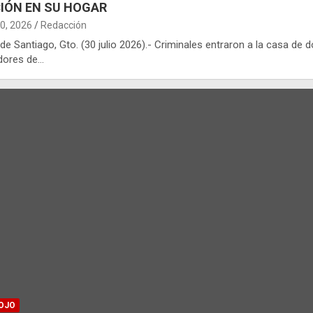
IÓN EN SU HOGAR
30, 2026
Redacción
 de Santiago, Gto. (30 julio 2026).- Criminales entraron a la casa de 
dores de…
OJO