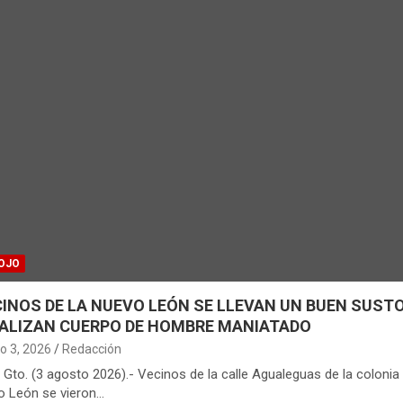
OJO
CINOS DE LA NUEVO LEÓN SE LLEVAN UN BUEN SUSTO
ALIZAN CUERPO DE HOMBRE MANIATADO
o 3, 2026
Redacción
 Gto. (3 agosto 2026).- Vecinos de la calle Agualeguas de la colonia
o León se vieron…