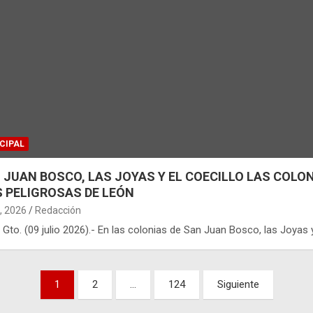
CIPAL
 JUAN BOSCO, LAS JOYAS Y EL COECILLO LAS COLO
 PELIGROSAS DE LEÓN
9, 2026
Redacción
 Gto. (09 julio 2026).- En las colonias de San Juan Bosco, las Joyas 
nación
1
2
…
124
Siguiente