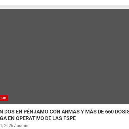
OJO
N DOS EN PÉNJAMO CON ARMAS Y MÁS DE 660 DOSIS
GA EN OPERATIVO DE LAS FSPE
31, 2026
admin