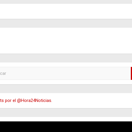
adas
s por el @Hora24Noticias.