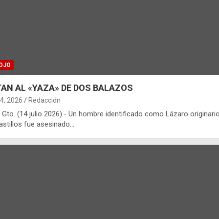
OJO
AN AL «YAZA» DE DOS BALAZOS
14, 2026
Redacción
 Gto. (14 julio 2026).- Un hombre identificado como Lázaro originari
astillos fue asesinado…