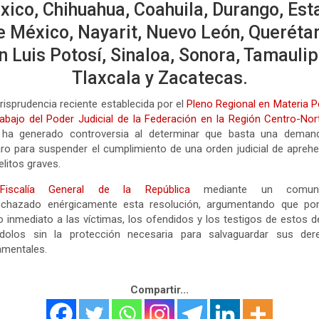
xico, Chihuahua, Coahuila, Durango, Est
e México, Nayarit, Nuevo León, Querétar
n Luis Potosí, Sinaloa, Sonora, Tamaulip
Tlaxcala y Zacatecas.
risprudencia reciente establecida por el
Pleno Regional en Materia P
abajo del Poder Judicial de la Federación en la Región Centro-Nor
 ha generado controversia al determinar que basta una deman
o para suspender el cumplimiento de una orden judicial de apreh
elitos graves.
Fiscalía General de la República
mediante un comuni
echazado enérgicamente esta resolución, argumentando que po
o inmediato a las víctimas, los ofendidos y los testigos de estos de
ndolos sin la protección necesaria para salvaguardar sus der
amentales.
Compartir...