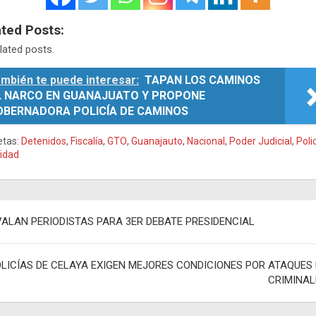
ated Posts:
lated posts.
mbién te puede interesar:
TAPAN LOS CAMINOS
L NARCO EN GUANAJUATO Y PROPONE
OBERNADORA POLICÍA DE CAMINOS
etas:
Detenidos
,
Fiscalía
,
GTO
,
Guanajauto
,
Nacional
,
Poder Judicial
,
Poli
idad
egación
VALAN PERIODISTAS PARA 3ER DEBATE PRESIDENCIAL
adas
LICÍAS DE CELAYA EXIGEN MEJORES CONDICIONES POR ATAQUES 
CRIMINAL