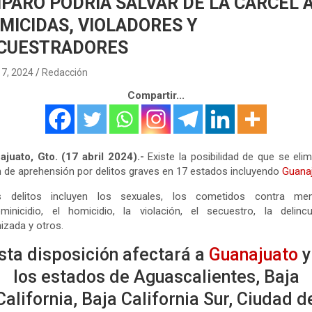
PARO PODRÍA SALVAR DE LA CÁRCEL 
MICIDAS, VIOLADORES Y
CUESTRADORES
17, 2024
Redacción
Compartir...
juato, Gto. (17 abril 2024).-
Existe la posibilidad de que se elim
 de aprehensión por delitos graves en 17 estados incluyendo
Guanaj
s delitos incluyen los sexuales, los cometidos contra men
minicidio, el homicidio, la violación, el secuestro, la delinc
izada y otros.
sta disposición afectará a
Guanajuato
y
los estados de Aguascalientes, Baja
California, Baja California Sur, Ciudad d