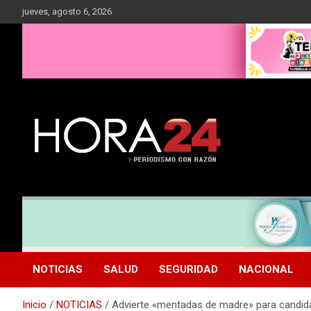
Saltar
jueves, agosto 6, 2026
al
contenido
NOTICIAS
SALUD
SEGURIDAD
NACIONAL
Inicio
NOTICIAS
Advierte «mentadas de madre» para candida