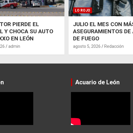
LO ROJO
OR PIERDE EL
JULIO EL MES CON MÁ
L Y CHOCA SU AUTO
ASEGURAMIENTOS DE
XXO EN LEÓN
DE FUEGO
026
admin
agosto 5, 2026
Redacción
ón
Acuario de León