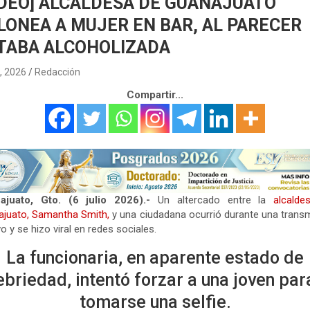
IDEO] ALCALDESA DE GUANAJUATO
LONEA A MUJER EN BAR, AL PARECER
TABA ALCOHOLIZADA
6, 2026
Redacción
Compartir...
ajuato, Gto. (6 julio 2026).-
Un altercado entre la
alcalde
juato, Samantha Smith,
y una ciudadana ocurrió durante una trans
vo y se hizo viral en redes sociales.
La funcionaria, en aparente estado de
ebriedad, intentó forzar a una joven par
tomarse una selfie.