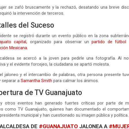
ujer se zafó bruscamente y la rechazó, desatando una breve disc
equirió la intervención de terceros.
alles del Suceso
cidente se registró durante un evento público en la zona subterrá
juato capital,
organizado para observar un
partido de fútbol
ción Mexicana.
caldesa se acercó a la joven para pedirle una fotografía. Al no
iva y el evidente forcejeo, la ciudadana se apartó molesta.
el jaloneo y el intercambio de palabras, otra persona presente tu
 y separar a
Samantha Smith
para calmar los ánimos.
bertura de TV Guanajuato
 y otros eventos han generado fuertes críticas por parte de m
les como TV Guanajuato, quienes han documentado el comportam
 presidenta municipal y han cuestionado su imagen pública y política.
ALCALDESA DE
#GUANAJUATO
JALONEA A
#MUJE