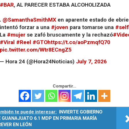
#BAR
, AL PARECER ESTABA ALCOHOLIZADA
.
@SamanthaSmithMX
en aparente estado de ebrie
intentó forzar a una
#joven
para tomarse una
#self
La
#mujer
se zafó bruscamente y la rechazó
#Vide
#Viral
#Reel
#GTO
https://t.co/aoPzmqfQ70
pic.twitter.com/Wtr8ECngZ5
— Hora 24 (@Hora24Noticias)
July 7, 2026
Compartir...
mbién te puede interesar:
INVIERTE GOBIERNO
E GUANAJUATO 6.1 MDP EN PRIMARIA MARÍA
REVER EN LEÓN