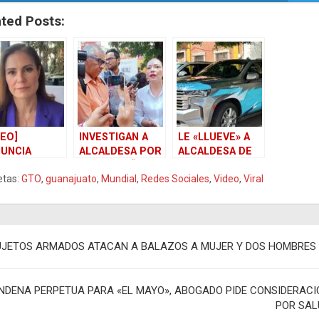
ated Posts:
DEO]
INVESTIGAN A
LE «LLUEVE» A
UNCIA
ALCALDESA POR
ALCALDESA DE
ALDESA DE
USO DE NIÑOS
GUANAJUATO
etas:
GTO
,
guanajuato
,
Mundial
,
Redes Sociales
,
Video
,
Viral
N AL PAN Y
EN VIDEO E
POR
ZA
INCITARLOS A
CAMIONETÓN
SACIONES
SOLTAR
CON FRASE
PALABRAS
ANTISONANTE
egación
ALTISONANTES
UJETOS ARMADOS ATACAN A BALAZOS A MUJER Y DOS HOMBRES
adas
NDENA PERPETUA PARA «EL MAYO», ABOGADO PIDE CONSIDERACI
POR SAL