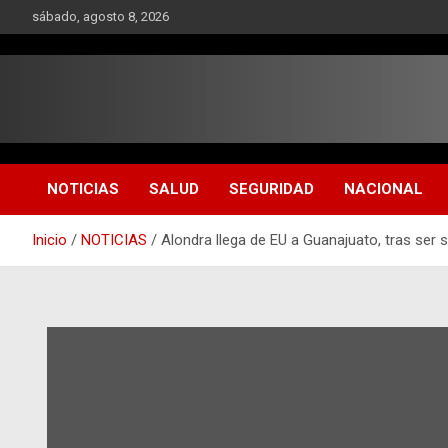
Saltar
sábado, agosto 8, 2026
al
contenido
NOTICIAS
SALUD
SEGURIDAD
NACIONAL
Inicio
NOTICIAS
Alondra llega de EU a Guanajuato, tras ser s