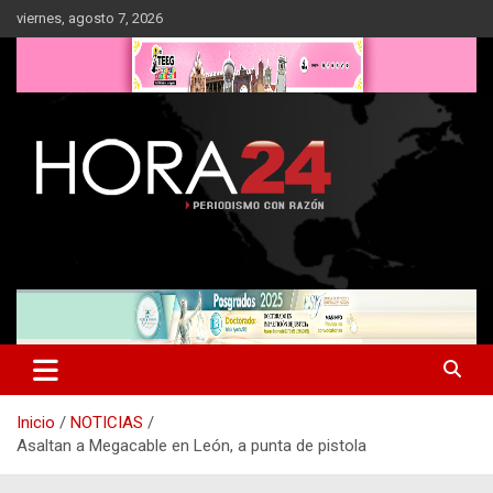
Saltar
viernes, agosto 7, 2026
al
contenido
Inicio
NOTICIAS
Asaltan a Megacable en León, a punta de pistola