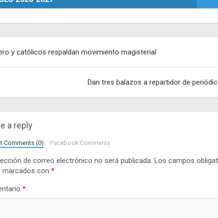
egación
ero y católicos respaldan movimiento magisterial
adas
Dan tres balazos a repartidor de periódi
e a reply
lt Comments (0)
Facebook Comments
rección de correo electrónico no será publicada.
Los campos obligat
n marcados con
*
ntario
*