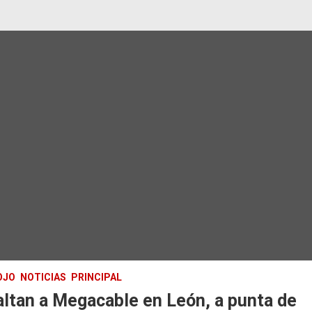
OJO
NOTICIAS
PRINCIPAL
ltan a Megacable en León, a punta de