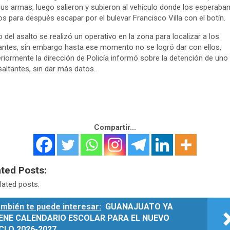
us armas, luego salieron y subieron al vehículo donde los esperaba
os para después escapar por el bulevar Francisco Villa con el botín.
 del asalto se realizó un operativo en la zona para localizar a los
antes, sin embargo hasta ese momento no se logró dar con ellos,
riormente la dirección de Policía informó sobre la detención de uno
saltantes, sin dar más datos.
Compartir...
ated Posts:
lated posts.
mbién te puede interesar:
GUANAJUATO YA
IENE CALENDARIO ESCOLAR PARA EL NUEVO
CLO 2026-2027