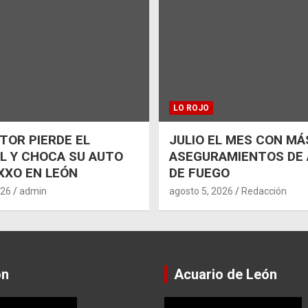
LO ROJO
OR PIERDE EL
JULIO EL MES CON MÁ
L Y CHOCA SU AUTO
ASEGURAMIENTOS DE
XXO EN LEÓN
DE FUEGO
026
admin
agosto 5, 2026
Redacción
ón
Acuario de León