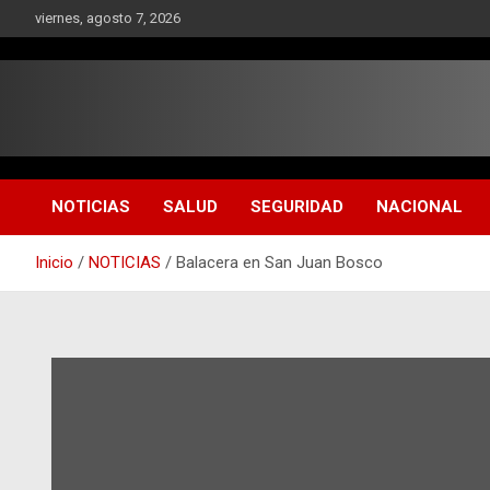
Saltar
viernes, agosto 7, 2026
al
contenido
NOTICIAS
SALUD
SEGURIDAD
NACIONAL
Inicio
NOTICIAS
Balacera en San Juan Bosco