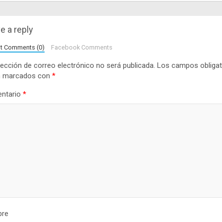
e a reply
lt Comments (0)
Facebook Comments
rección de correo electrónico no será publicada.
Los campos obligat
n marcados con
*
ntario
*
re