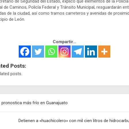
cretario de Seguridad del Estado, explicó que elementos de la Policía
al de Caminos, Policía Federal y Tránsito Municipal, resguardarán en
idas de la ciudad, así como tramos carreteros y avenidas de proximid
ipio de León.
Compartir...
ated Posts:
lated posts.
egación
 pronostica más frío en Guanajuato
adas
Detienen a «huachicolero» con mil cien litros de hidrocarb