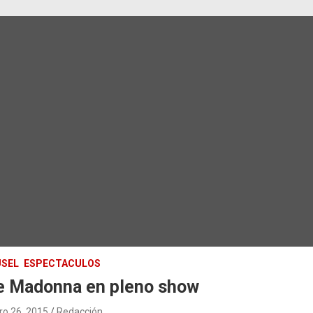
SEL
ESPECTACULOS
e Madonna en pleno show
ro 26, 2015
Redacción