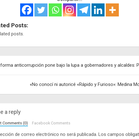
ated Posts:
lated posts.
egación
forma anticorrupción pone bajo la lupa a gobernadores y alcaldes: 
adas
«No conocí ni autoricé «Rápido y Furioso»: Medina M
e a reply
lt Comments (0)
Facebook Comments
rección de correo electrónico no será publicada.
Los campos obligat