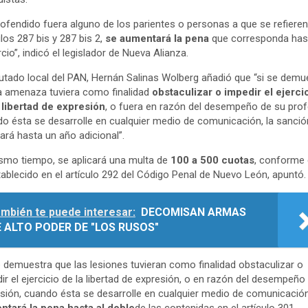
l ofendido fuera alguno de los parientes o personas a que se refieren
ulos 287 bis y 287 bis 2,
se aumentará la pena
que corresponda has
rcio”, indicó el legislador de Nueva Alianza.
putado local del PAN, Hernán Salinas Wolberg añadió que “si se demu
a amenaza tuviera como finalidad
obstaculizar o impedir el ejerci
 libertad de expresión
, o fuera en razón del desempeño de su pro
o ésta se desarrolle en cualquier medio de comunicación, la sanció
ará hasta un año adicional”.
smo tiempo, se aplicará una multa de
100 a 500 cuotas
, conforme
tablecido en el artículo 292 del Código Penal de Nuevo León, apuntó.
mbién te puede interesar:
DECOMISAN ARMAS
 ALTO PODER DE "LOS RUSOS"
e demuestra que las lesiones tuvieran como finalidad obstaculizar o
ir el ejercicio de la libertad de expresión, o en razón del desempeño
sión, cuando ésta se desarrolle en cualquier medio de comunicació