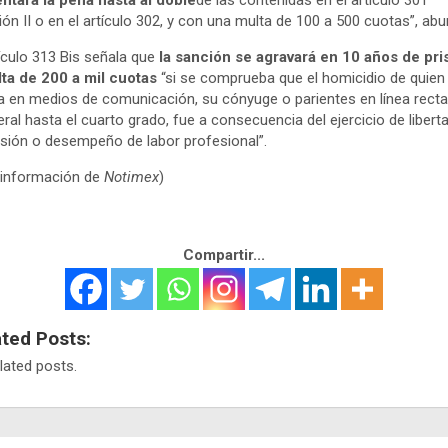
ntará la pena hasta al doble
de las contenidas en el artículo 301
ión II o en el artículo 302, y con una multa de 100 a 500 cuotas”, ab
tículo 313 Bis señala que
la sanción se agravará en 10 años de pri
ta de 200 a mil cuotas
“si se comprueba que el homicidio de quien
a en medios de comunicación, su cónyuge o parientes en línea recta
eral hasta el cuarto grado, fue a consecuencia del ejercicio de libert
sión o desempeño de labor profesional”.
 información de
Notimex
)
Compartir...
ated Posts:
lated posts.