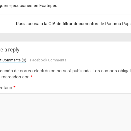
egación
guen ejecuciones en Ecatepec
adas
Rusia acusa a la CIA de filtrar documentos de Panamá Pap
e a reply
lt Comments (0)
Facebook Comments
rección de correo electrónico no será publicada.
Los campos obligat
n marcados con
*
ntario
*