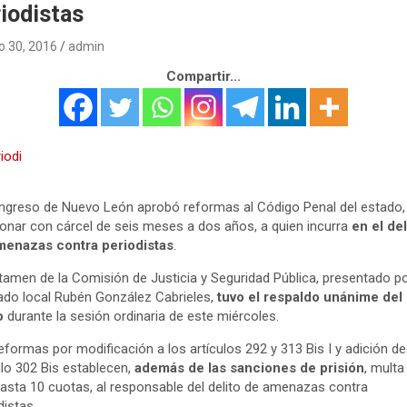
iodistas
 30, 2016
admin
Compartir...
ngreso de Nuevo León aprobó reformas al Código Penal del estado,
onar con cárcel de seis meses a dos años, a quien incurra
en el del
menazas contra periodistas
.
ctamen de la Comisión de Justicia y Seguridad Pública, presentado po
ado local Rubén González Cabrieles,
tuvo el respaldo unánime del
o
durante la sesión ordinaria de este miércoles.
eformas por modificación a los artículos 292 y 313 Bis I y adición de
ulo 302 Bis establecen,
además de las sanciones de prisión
, multa
asta 10 cuotas, al responsable del delito de amenazas contra
distas.