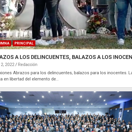
UMNA
PRINCIPAL
AZOS A LOS DELINCUENTES, BALAZOS A LOS INOCE
2, 2022
Redacción
xiones Abrazos para los delincuentes, balazos para los inocentes. L
a en libertad del elemento de…