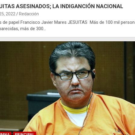
UITAS ASESINADOS; LA INDIGANCIÓN NACIONAL
 25, 2022
Redacción
s de papel Francisco Javier Mares JESUITAS Más de 100 mil perso
parecidas, más de 300…
UMNA
PRINCIPAL