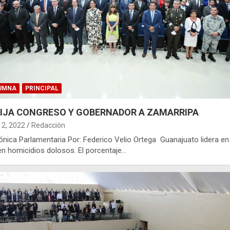
UMNA
PRINCIPAL
IJA CONGRESO Y GOBERNADOR A ZAMARRIPA
2, 2022
Redacción
ónica Parlamentaria Por: Federico Velio Ortega Guanajuato lidera en 
en homicidios dolosos. El porcentaje…