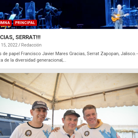
UMNA
PRINCIPAL
CIAS, SERRAT!!!
15, 2022
Redacción
s de papel Francisco Javier Mares Gracias, Serrat Zapopan, Jalisco.
za de la diversidad generacional,…