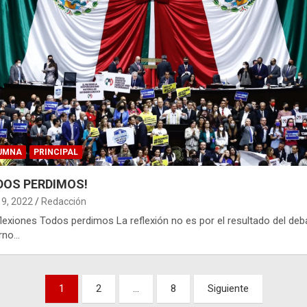
UMNA
PRINCIPAL
DOS PERDIMOS!
19, 2022
Redacción
eflexiones Todos perdimos La reflexión no es por el resultado del deb
orno…
nación
1
2
…
8
Siguiente