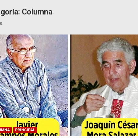
goría:
Columna
a
UMNA
PRINCIPAL