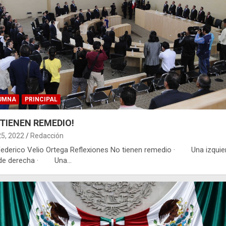
UMNA
PRINCIPAL
 TIENEN REMEDIO!
25, 2022
Redacción
Federico Velio Ortega Reflexiones No tienen remedio · Una izquie
de derecha · Una…