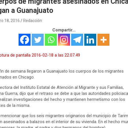
erpos de migrantes asesinados en Chic
gan a Guanajuato
ro 18, 2016
Redacción
Compartir...
fin de semana llegaron a Guanajuato los cuerpos de los migrantes
nados en Chicago.
rectora del Instituto Estatal de Atención al Migrante y sus Familias,
a Guerra, dijo que el retraso se debe a que las autoridades policiac
ealizan investigaciones del hecho y mantienen hermetismo con los
es de la misma.
mencionar que los seis migrantes originarios del municipio de Tari
n asesinados a balazos en el interior de su vivienda. En el hecho mu
enores, la madre, el padre y dos hermanos del hombre).