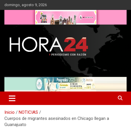
Saltar
domingo, agosto 9, 2026
al
contenido
Inicio
NOTICIAS
Cuerpos de migrantes asesinados en Chicago llegan a
Guanajuato