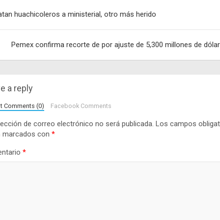
egación
tan huachicoleros a ministerial, otro más herido
adas
Pemex confirma recorte de por ajuste de 5,300 millones de dóla
e a reply
lt Comments (0)
Facebook Comments
rección de correo electrónico no será publicada.
Los campos obligat
n marcados con
*
ntario
*