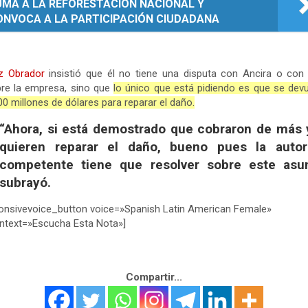
UMA A LA REFORESTACIÓN NACIONAL Y
ONVOCA A LA PARTICIPACIÓN CIUDADANA
z Obrador
insistió que él no tiene una disputa con Ancira o con
re la empresa, sino que
lo único que está pidiendo es que se dev
00 millones de dólares para reparar el daño.
“Ahora, si está demostrado que cobraron de más 
quieren reparar el daño, bueno pues la autor
competente tiene que resolver sobre este asun
subrayó.
onsivevoice_button voice=»Spanish Latin American Female»
ntext=»Escucha Esta Nota»]
Compartir...