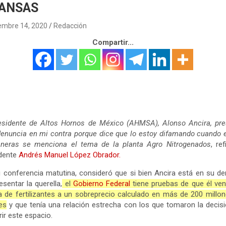
ANSAS
embre 14, 2020
Redacción
Compartir...
residente de Altos Hornos de México (AHMSA), Alonso Ancira, pre
enuncia en mi contra porque dice que lo estoy difamando cuando 
neras se menciona el tema de la planta Agro Nitrogenados
, ref
idente
Andrés Manuel López Obrador.
 conferencia matutina, consideró que si bien Ancira está en su d
esentar la querella,
el
Gobierno Federal
tiene pruebas de que él ven
a de fertilizantes a un sobreprecio calculado en más de 200 millo
es
y que tenía una relación estrecha con los que tomaron la decis
rir este espacio.