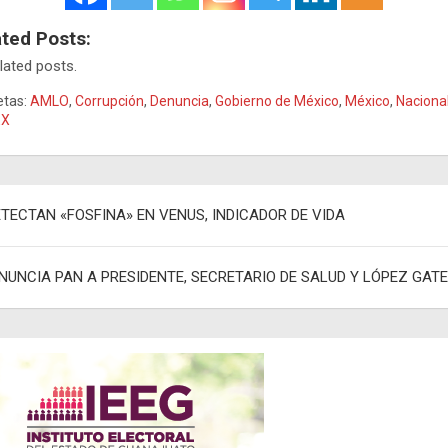
ated Posts:
lated posts.
etas:
AMLO
,
Corrupción
,
Denuncia
,
Gobierno de México
,
México
,
Naciona
EX
egación
TECTAN «FOSFINA» EN VENUS, INDICADOR DE VIDA
adas
NUNCIA PAN A PRESIDENTE, SECRETARIO DE SALUD Y LÓPEZ GAT