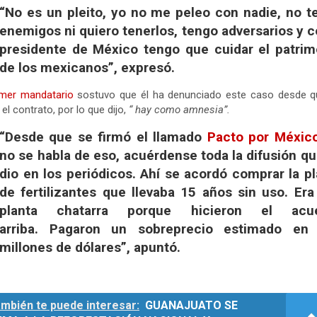
“No es un pleito, yo no me peleo con nadie, no t
enemigos ni quiero tenerlos, tengo adversarios y 
presidente de México tengo que cuidar el patrim
de los mexicanos”, expresó.
imer mandatario
sostuvo que él ha denunciado este caso desde q
 el contrato, por lo que dijo,
“ hay como amnesia”.
“Desde que se firmó el llamado
Pacto por México
no se habla de eso, acuérdense toda la difusión q
dio en los periódicos. Ahí se acordó comprar la p
de fertilizantes que llevaba 15 años sin uso. Era
planta chatarra porque hicieron el acu
arriba. Pagaron un sobreprecio estimado en
millones de dólares”, apuntó.
mbién te puede interesar:
GUANAJUATO SE