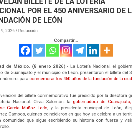
VELAN BILLETE DE LA LOTERÍA
CIONAL POR EL 450 ANIVERSARIO DE 
NDACIÓN DE LEÓN
 9, 2026
Redacción
Compartir...
ad de México. (8 enero 2026).-
La Lotería Nacional, el gobier
o de Guanajuato y el municipio de León, presentaron el billete del 
r número, para
conmemorar los 450 años de la fundación de la ciu
velación del billete conmemorativo fue presidido por la directora g
tería Nacional, Olivia Salomón; la
gobernadora de Guanajuato, 
ise García Muñoz Ledo
, y la presidenta municipal de León, Ale
rrez Campos, quienes coincidieron en que hoy se celebra a un territ
a comunidad que sigue escribiendo su historia con fuerza y visi
rollo.