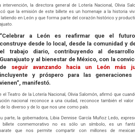
 intervención, la directora general de Lotería Nacional, Olivia Sa
có que la emisión de este billete es un homenaje a la historia vi
 latiendo en León y que forma parte del corazón histórico y product
juato.
“Celebrar a León es reafirmar que el futur
construye desde lo local, desde la comunidad y d
el trabajo diario, contribuyendo al desarroll
Guanajuato y al bienestar de México, con la convi
de
seguir avanzando hacia un León más ju
incluyente y próspero para las generaciones
vienen”, manifestó.
 el Teatro de la Lotería Nacional, Olivia Salomón, afirmó que cuan
tución nacional reconoce a una ciudad, reconoce también el valor
, de lo diverso y de lo que nos une como país.
u parte, la gobernadora, Libia Dennise García Muñoz Ledo, expre
e billete conmemorativo no es sólo un símbolo, es un fantá
parate que nos permite compartir con millones de mexica