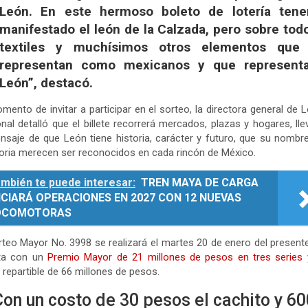
León. En este hermoso boleto de lotería ten
manifestado el león de la Calzada, pero sobre tod
textiles y muchísimos otros elementos que
representan como mexicanos y que represent
León”, destacó.
mento de invitar a participar en el sorteo, la directora general de L
nal detalló que el billete recorrerá mercados, plazas y hogares, ll
nsaje de que León tiene historia, carácter y futuro, que su nombr
ia merecen ser reconocidos en cada rincón de México.
mbién te puede interesar:
TREN MAYA DE CARGA
ICIARÁ OPERACIONES EN 2027 CON 12 NUEVAS
OCOMOTORAS
rteo Mayor No. 3998 se realizará el martes 20 de enero del present
ta con un
Premio Mayor de 21 millones de pesos en tres series
 repartible de 66 millones de pesos.
Con un costo de 30 pesos el cachito y 60