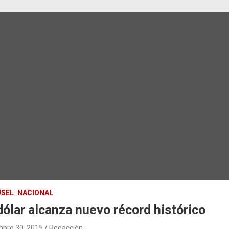
SEL
NACIONAL
dólar alcanza nuevo récord histórico
mbre 30, 2015
Redacción