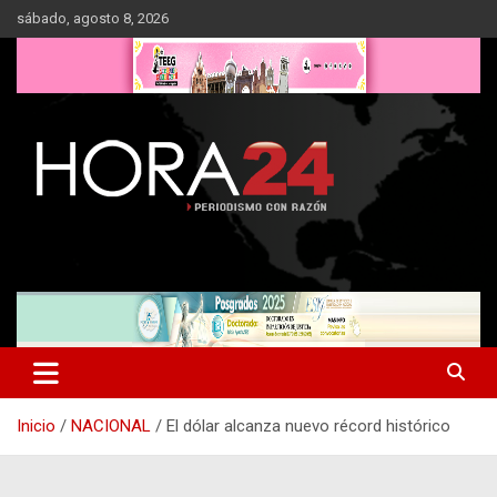
Saltar
sábado, agosto 8, 2026
al
contenido
Inicio
NACIONAL
El dólar alcanza nuevo récord histórico