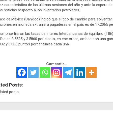
dez característica de las últimas sesiones del año y ante la espera de
s noticias respecto a los inventarios petroleros.
nco de México (Banxico) indicó que el tipo de cambio para solventar
aciones en moneda extranjera pagaderas en el país es de 17.2065 p
smo se fijaron las tasas de Interés Interbancarias de Equilibrio (TIIE
días en 3.5525 y 3.5860 por ciento, en ese orden, ambas con una ga
002 y 0.006 puntos porcentuales cada una.
Compartir...
ated Posts:
lated posts.