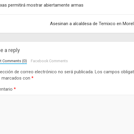
egación
xas permitirá mostrar abiertamente armas
adas
Asesinan a alcaldesa de Temixco en More
e a reply
lt Comments (0)
Facebook Comments
rección de correo electrónico no será publicada.
Los campos obligat
n marcados con
*
ntario
*