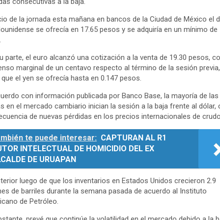
das consecutivas a la baja.
icio de la jornada esta mañana en bancos de la Ciudad de México el d
ounidense se ofrecía en 17.65 pesos y se adquiría en un mínimo de
.
u parte, el euro alcanzó una cotización a la venta de 19.30 pesos, c
nso marginal de un centavo respecto al término de la sesión previa,
 que el yen se ofrecía hasta en 0.147 pesos.
uerdo con información publicada por Banco Base, la mayoría de las
as en el mercado cambiario inician la sesión a la baja frente al dólar
cuencia de nuevas pérdidas en los precios internacionales de crudo
mbién te puede interesar:
CAPTURAN AL R1
TOR INTELECTUAL DE HOMICIDIO DEL EX
LCALDE DE URUAPAN
terior luego de que los inventarios en Estados Unidos crecieron 2.9
nes de barriles durante la semana pasada de acuerdo al Instituto
cano de Petróleo.
stante, prevé que continúe la volatilidad en el mercado debido a la b