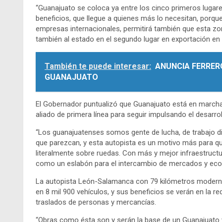
“Guanajuato se coloca ya entre los cinco primeros lugares
beneficios, que llegue a quienes más lo necesitan, porque
empresas internacionales, permitirá también que esta z
también al estado en el segundo lugar en exportación en e
También te puede interesar:
ANUNCIA FERRERO
GUANAJUATO
El Gobernador puntualizó que Guanajuato está en marcha y
aliado de primera línea para seguir impulsando el desarroll
“Los guanajuatenses somos gente de lucha, de trabajo dia
que parezcan, y esta autopista es un motivo más para qu
literalmente sobre ruedas. Con más y mejor infraestruct
como un eslabón para el intercambio de mercados y eco
La autopista León-Salamanca con 79 kilómetros moderni
en 8 mil 900 vehículos, y sus beneficios se verán en la r
traslados de personas y mercancías.
“Obras como ésta son y serán la base de un Guanajuato 