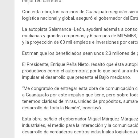
mejor red carretera.
Con ésta obra, los caminos de Guanajuato seguirán siend
logística nacional y global, aseguró el gobernador del Es
La autopista Salamanca–León, ayudará además a consolid
medianas y grandes empresas; y 6 parques de MIPyMES, 
y la proyección de 63 mil empleos e inversiones por cerc
Estiman que los beneficiados sean unos 2.3 millones de 
El Presidente, Enrique Peña Nieto, resaltó que ésta autop
productivos como el automotriz, por lo que será una infr
impulsar el desarrollo que presenta el Bajío mexicano.
“Me congratulo de entregar esta obra de comunicación cuy
a Guanajuato por este impulso que tiene, pero sobre todo,
tenemos claridad de miras, unidad de propósitos, sumando
desarrollo de toda la Nación”, concluyó.
Esta obra, señaló el gobernador Miguel Márquez Márquez,
industriales, el medio para la interacción y la comunica
desarrollo de verdaderos centros industriales logísticos e