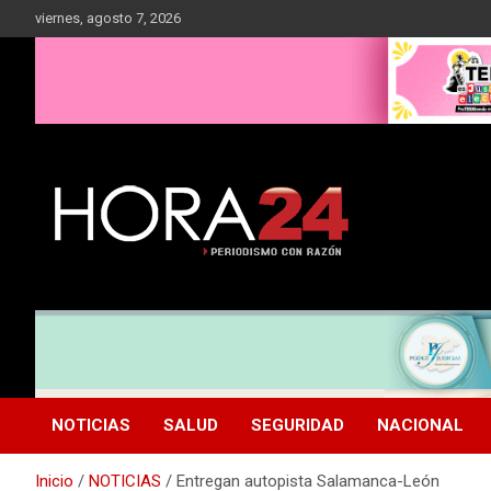
Saltar
viernes, agosto 7, 2026
al
contenido
NOTICIAS
SALUD
SEGURIDAD
NACIONAL
Inicio
NOTICIAS
Entregan autopista Salamanca-León