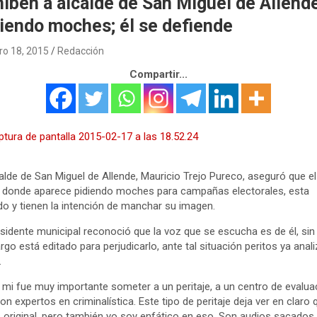
iben a alcalde de San Miguel de Allend
iendo moches; él se defiende
ro 18, 2015
Redacción
Compartir...
calde de San Miguel de Allende, Mauricio Trejo Pureco, aseguró que el
 donde aparece pidiendo moches para campañas electorales, esta
do y tienen la intención de manchar su imagen.
esidente municipal reconoció que la voz que se escucha es de él, sin
go está editado para perjudicarlo, ante tal situación peritos ya anali
.
 mi fue muy importante someter a un peritaje, a un centro de evalua
on expertos en criminalística. Este tipo de peritaje deja ver en claro 
 original, pero también yo soy enfático en eso. Son audios sacados