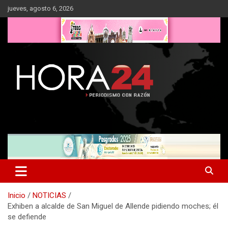
Saltar
jueves, agosto 6, 2026
al
contenido
Inicio
NOTICIAS
Exhiben a alcalde de San Miguel de Allende pidiendo moches; él
se defiende