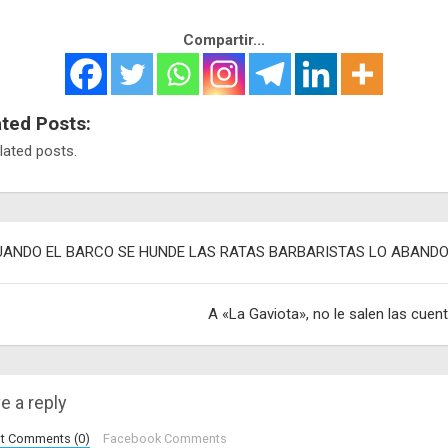
Compartir...
ated Posts:
lated posts.
egación
UANDO EL BARCO SE HUNDE LAS RATAS BARBARISTAS LO ABAND
adas
A «La Gaviota», no le salen las cuen
e a reply
lt Comments (0)
Facebook Comments