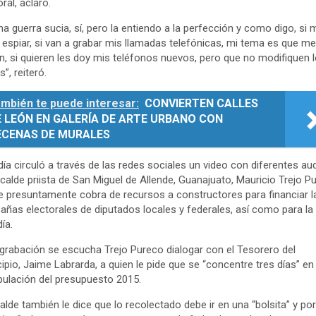
ral, aclaró.
na guerra sucia, sí, pero la entiendo a la perfección y como digo, si 
 espiar, si van a grabar mis llamadas telefónicas, mi tema es que me
n, si quieren les doy mis teléfonos nuevos, pero que no modifiquen 
”, reiteró.
mbién te puede interesar:
CONVIERTEN CALLES
E LEÓN EN GALERÍA DE ARTE URBANO CON
ECENAS DE MURALES
día circuló a través de las redes sociales un video con diferentes au
lcalde priista de San Miguel de Allende, Guanajuato, Mauricio Trejo P
 presuntamente cobra de recursos a constructores para financiar l
ñas electorales de diputados locales y federales, así como para la
ía.
 grabación se escucha Trejo Pureco dialogar con el Tesorero del
ipio, Jaime Labrarda, a quien le pide que se “concentre tres días” en 
ulación del presupuesto 2015.
calde también le dice que lo recolectado debe ir en una “bolsita” y por