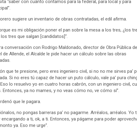
ita “saber con cuánto contamos para la federal, para local y para
ipal”.
sorero sugiere un inventario de obras contratadas, el edil afirma.
porque es mi obligación poner el pan sobre la mesa a los tres, ¿los tr
 los tres que salgan [candidatos]“.
ra conversación con Rodrigo Maldonado, director de Obra Pública d
l de Allende, el Alcalde le pide hacer un cálculo sobre las obras
zadas.
ón que te presione, pero eres ingeniero civil, si no no me sirves pa’ 
ada. Si no eres tú capaz de hacer un puto cálculo, vale pa’ pura chi
 Eso lo resuelvo yo en cuatro horas cabrón, con un ingeniero civil, c
. Entonces, ya no mames, y no veas cómo no, ve cómo sí”.
ordenó que le pagara.
iónalos, no pongas barreras pa’ no pagarme. Arréalos, arréalos. Yo 
 encargando a ti, ok, a ti. Entonces, ya págame para poder aprovecha
monto ya. Eso me urge”.