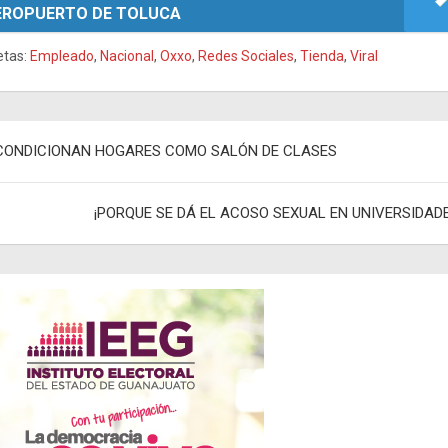
EROPUERTO DE TOLUCA
etas:
Empleado
,
Nacional
,
Oxxo
,
Redes Sociales
,
Tienda
,
Viral
egación
CONDICIONAN HOGARES COMO SALÓN DE CLASES
adas
¡PORQUE SE DÁ EL ACOSO SEXUAL EN UNIVERSIDAD