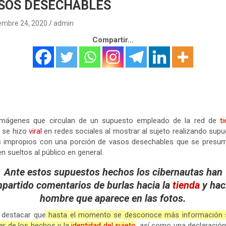
SOS DESECHABLES
embre 24, 2020
admin
Compartir...
imágenes que circulan de un supuesto empleado de la red de
t
, se hizo
viral
en redes sociales al mostrar al sujeto realizando sup
s impropios con una porción de vasos desechables que se presum
n sueltos al público en general.
Ante estos supuestos hechos los cibernautas han
partido comentarios de burlas hacia la
tienda
y haci
hombre que aparece en las fotos.
 destacar que
hasta el momento se desconoce más información 
gar de los hechos y la
identidad del sujeto
,
así como una declaración