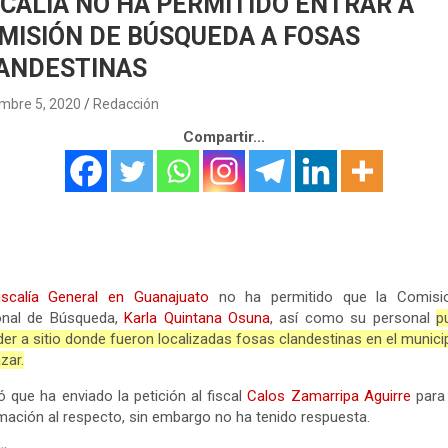
SCALÍA NO HA PERMITIDO ENTRAR A
MISIÓN DE BÚSQUEDA A FOSAS
ANDESTINAS
mbre 5, 2020
Redacción
Compartir...
iscalía General en Guanajuato
no ha permitido que la Comisi
onal de Búsqueda,
Karla Quintana Osuna
, así como su personal
p
er a sitio donde fueron localizadas fosas clandestinas en el munici
zar.
ió que ha enviado la petición al fiscal
Calos Zamarripa Aguirre
para 
mación al respecto, sin embargo no ha tenido respuesta.