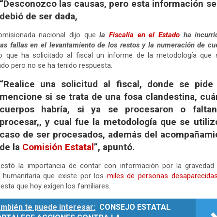
“Desconozco las causas, pero esta información se
debió de ser dada,
omisionada nacional dijo que
la
Fiscalía en el Estado
ha incurri
as fallas en el levantamiento de los restos y la numeración de cu
o que ha solicitado al fiscal un informe de la metodología que
zado pero no se ha tenido respuesta.
“Realice una solicitud al fiscal, donde se pide
mencione si se trata de una fosa clandestina, cuá
cuerpos habría, si ya se procesaron o falta
procesar,, y cual fue la metodología que se utili
caso de ser procesados, además del acompañami
de la
Comisión Estatal
”, apuntó.
festó la importancia de contar con información por la gravedad 
s humanitaria que existe por los
miles de personas desaparecida
esta que hoy exigen los familiares.
mbién te puede interesar:
CONSEJO ESTATAL