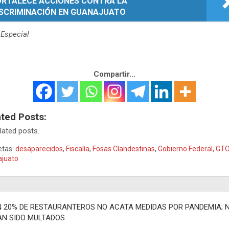
ORTALECE ACCIONES CONTRA LA
ISCRIMINACIÓN EN GUANAJUATO
 Especial
Compartir...
ated Posts:
lated posts.
etas:
desaparecidos
,
Fiscalía
,
Fosas Clandestinas
,
Gobierno Federal
,
GT
juato
egación
N 20% DE RESTAURANTEROS NO ACATA MEDIDAS POR PANDEMIA; 
AN SIDO MULTADOS