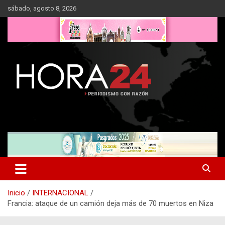
Saltar
sábado, agosto 8, 2026
al
contenido
Inicio
INTERNACIONAL
Francia: ataque de un camión deja más de 70 muertos en Niza