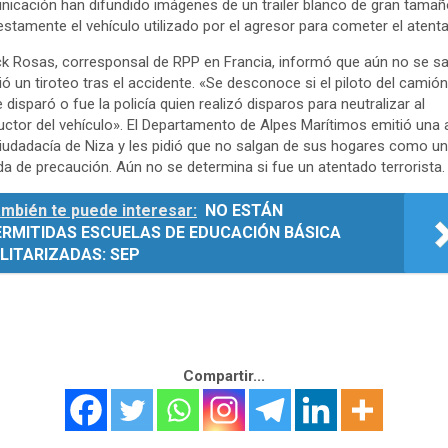
icación han difundido imágenes de un trailer blanco de gran tamañ
stamente el vehículo utilizado por el agresor para cometer el atent
ck Rosas, corresponsal de RPP en Francia, informó que aún no se sa
ió un tiroteo tras el accidente. «Se desconoce si el piloto del camió
e disparó o fue la policía quien realizó disparos para neutralizar al
ctor del vehículo».
El Departamento de Alpes Marítimos emitió una a
ciudadacía de Niza y les pidió que no salgan de sus hogares como u
a de precaución. Aún no se determina si fue un atentado terrorista.
mbién te puede interesar:
NO ESTÁN
ERMITIDAS ESCUELAS DE EDUCACIÓN BÁSICA
LITARIZADAS: SEP
Compartir...