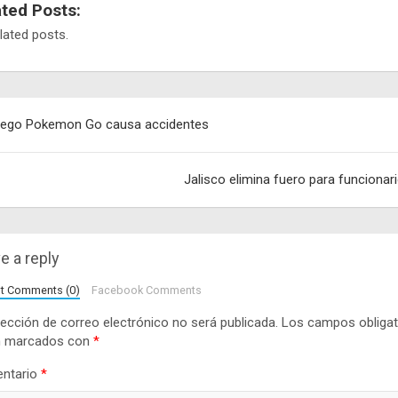
ated Posts:
lated posts.
egación
ego Pokemon Go causa accidentes
adas
Jalisco elimina fuero para funcionar
e a reply
lt Comments (0)
Facebook Comments
rección de correo electrónico no será publicada.
Los campos obligat
n marcados con
*
ntario
*