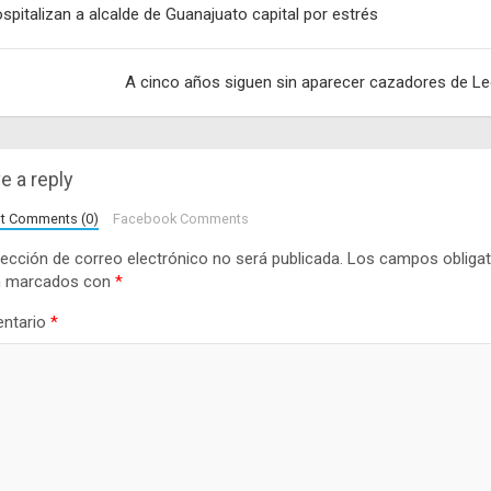
spitalizan a alcalde de Guanajuato capital por estrés
adas
A cinco años siguen sin aparecer cazadores de L
e a reply
lt Comments (0)
Facebook Comments
rección de correo electrónico no será publicada.
Los campos obligat
n marcados con
*
ntario
*