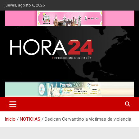
Saltar
jueves, agosto 6, 2026
al
contenido
Inicio
NOTICIAS
Dedican Cervantino a victimas de violencia