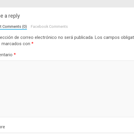
e a reply
lt Comments (0)
Facebook Comments
rección de correo electrónico no será publicada.
Los campos obligat
n marcados con
*
ntario
*
re