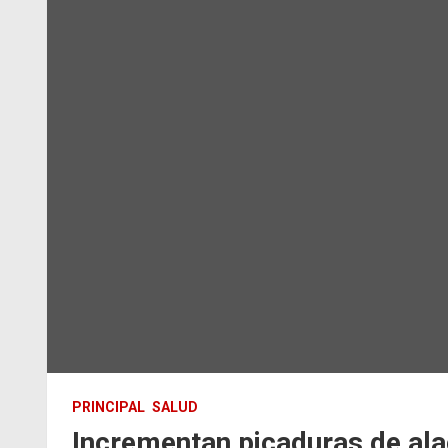
PRINCIPAL
SALUD
Incrementan picaduras de al