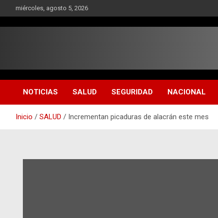
Saltar
miércoles, agosto 5, 2026
al
contenido
NOTICIAS
SALUD
SEGURIDAD
NACIONAL
Inicio
SALUD
Incrementan picaduras de alacrán este mes