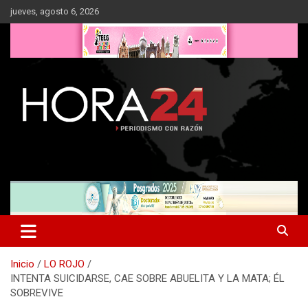
Saltar
jueves, agosto 6, 2026
al
contenido
Inicio
LO ROJO
INTENTA SUICIDARSE, CAE SOBRE ABUELITA Y LA MATA; ÉL
SOBREVIVE