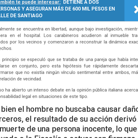
mbién te puede interesar:
DETIENE A DOS
ERSONAS Y ASEGURAN MÁS DE 600 MIL PESOS EN
ALLE DE SANTIAGO
lmente se encuentra en libertad, aunque bajo investigación, mient
pera en el hospital. Los carabineros acudieron al inmueble tra
ados por los vecinos y comenzaron a reconstruir la dinámica exa
echos.
 principio se especuló que se trataba de una pareja que había int
darse en conjunto, pero esta hipótesis fue rápidamente descart
rmarse que no existía ningún vínculo sentimental entre ambos, má
 relación de vecindad.
so ha abierto un intenso debate en la opinión pública italiana acerca
nsabilidad legal en situaciones de este tipo.
 bien el hombre no buscaba causar dañ
rceros, el resultado de su acción derivó
 muerte de una persona inocente, lo que