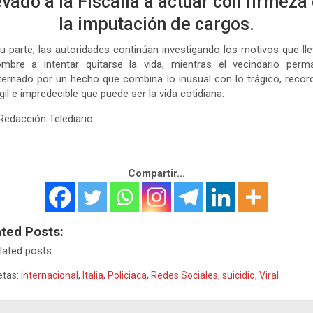
evado a la Fiscalía a actuar con firmeza
la imputación de cargos.
u parte, las autoridades continúan investigando los motivos que ll
ombre a intentar quitarse la vida, mientras el vecindario perm
ernado por un hecho que combina lo inusual con lo trágico, reco
ágil e impredecible que puede ser la vida cotidiana.
Redacción Telediario
Compartir...
ated Posts:
lated posts.
etas:
Internacional
,
Italia
,
Policiaca
,
Redes Sociales
,
suicidio
,
Viral