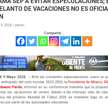
AMA SEP A EVITAR ESPECULACIONES; 
ELANTO DE VACACIONES NO ES OFICI
N
9, 2026
admin
Compartir...
 9 Mayo 2026.
– Ante las crecientes especulaciones sobre un p
e anticipado del ciclo escolar 2025-2026, la
Presidenta de México,
Cl
nbaum Pardo
,
informó en su conferencia matutina que la propues
ntar las vacaciones de verano debido a las intensas olas de calo
tica del próximo Mundial de Fútbol 2026 se mantiene bajo un an
oso por parte de las autoridades educativas.