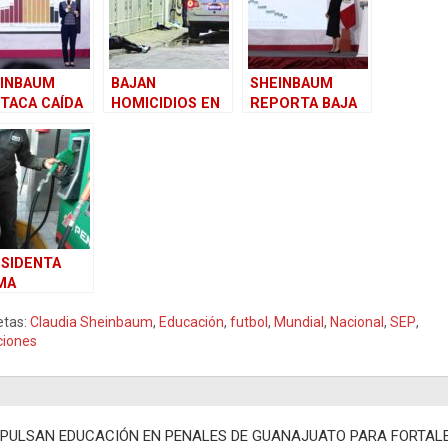
INBAUM
BAJAN
SHEINBAUM
TACA CAÍDA
HOMICIDIOS EN
REPORTA BAJA
HOMICIDIOS
UN 42%
HISTÓRICA DEL
NUNCIA
44% EN
UELA PARA
HOMICIDIOS
NDOS
DOLOSOS EN EL
PAÍS
SIDENTA
MA
VENIO PARA
etas:
Claudia Sheinbaum
,
Educación
,
futbol
,
Mundial
,
Nacional
,
SEP
,
UCIR
ciones
ISIONES
 PAGO DE
OLINA Y
SEL CON
egación
JETAS Y
MPULSAN EDUCACIÓN EN PENALES DE GUANAJUATO PARA FORTAL
ES