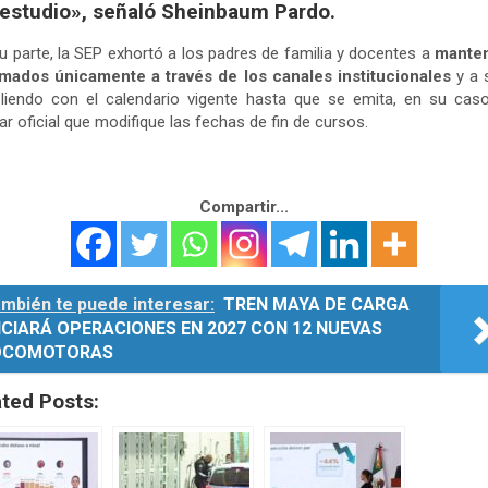
estudio», señaló Sheinbaum Pardo.
u parte, la SEP exhortó a los padres de familia y docentes a
mante
rmados únicamente a través de los canales institucionales
y a 
liendo con el calendario vigente hasta que se emita, en su caso
lar oficial que modifique las fechas de fin de cursos.
Compartir...
mbién te puede interesar:
TREN MAYA DE CARGA
ICIARÁ OPERACIONES EN 2027 CON 12 NUEVAS
OCOMOTORAS
ated Posts: