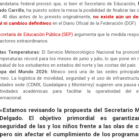
ndataria federal precisó que, si bien el Secretario de Educación,
do Carrillo
, ha puesto sobre la mesa la posibilidad de finalizar las 
 40 días antes de lo previsto originalmente,
no existe aún un de
al ni cambios definitivos
en el Diario Oficial de la Federación (DOF).
cretaría de Educación Pública (SEP)
argumenta que la medida respo
actores extraordinarios:
tas Temperaturas:
El Servicio Meteorológico Nacional ha pronos
mperaturas récord para los meses de junio y julio, lo que pone en 
 salud de los estudiantes en estados del norte y las costas del país.
opa del Mundo 2026:
México será una de las sedes principale
rneo. La logística de movilidad, seguridad y el uso de infraestruct
udades sede (CDMX, Guadalajara y Monterrey) sugieren una pausa 
tividades académicas para facilitar la operatividad del e
ternacional.
«Estamos revisando la propuesta del Secretario M
Delgado. El objetivo primordial es garantiza
seguridad de las y los niños frente a las olas de c
pero sin afectar el cumplimiento de los programa