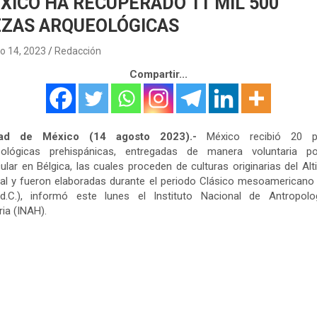
XICO HA RECUPERADO 11 MIL 500
EZAS ARQUEOLÓGICAS
o 14, 2023
Redacción
Compartir...
ad de México (14 agosto 2023).-
México recibió 20 p
eológicas prehispánicas, entregadas de manera voluntaria p
cular en Bélgica, las cuales proceden de culturas originarias del Alt
al y fueron elaboradas durante el periodo Clásico mesoamericano
d.C.), informó este lunes el Instituto Nacional de Antropolo
ria (INAH).