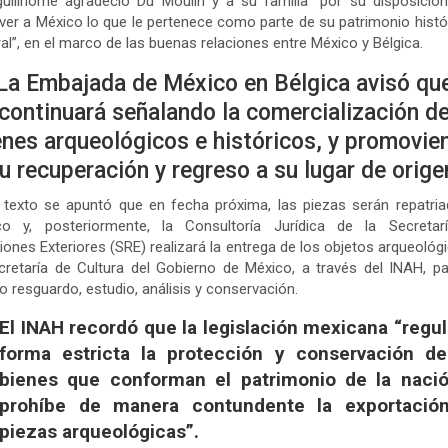
uillhome agradeció Du Moulin y a su familia “por su disposició
ver a México lo que le pertenece como parte de su patrimonio histó
ral”, en el marco de las buenas relaciones entre México y Bélgica.
La Embajada de México en Bélgica avisó qu
continuará señalando la comercialización d
enes arqueológicos e históricos, y promovie
u recuperación y regreso a su lugar de orige
 texto se apuntó que en fecha próxima, las piezas serán repatri
co y, posteriormente, la Consultoría Jurídica de la Secretar
iones Exteriores (SRE) realizará la entrega de los objetos arqueológ
cretaría de Cultura del Gobierno de México, a través del INAH, p
o resguardo, estudio, análisis y conservación.
El INAH recordó que la legislación mexicana “regu
forma estricta la protección y conservación de
bienes que conforman el patrimonio de la nació
prohíbe de manera contundente la exportació
piezas arqueológicas”.