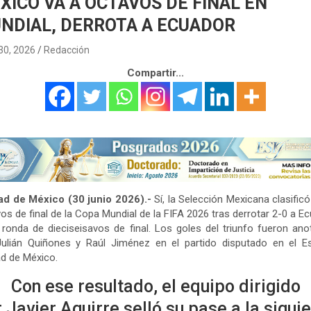
XICO VA A OCTAVOS DE FINAL EN
NDIAL, DERROTA A ECUADOR
 30, 2026
Redacción
Compartir...
ad de México (30 junio 2026).-
Sí, la Selección Mexicana clasificó
os de final de la Copa Mundial de la FIFA 2026 tras derrotar 2-0 a E
 ronda de dieciseisavos de final. Los goles del triunfo fueron an
Julián Quiñones y Raúl Jiménez en el partido disputado en el Es
d de México.
Con ese resultado, el equipo dirigido
 Javier Aguirre selló su pase a la sigui