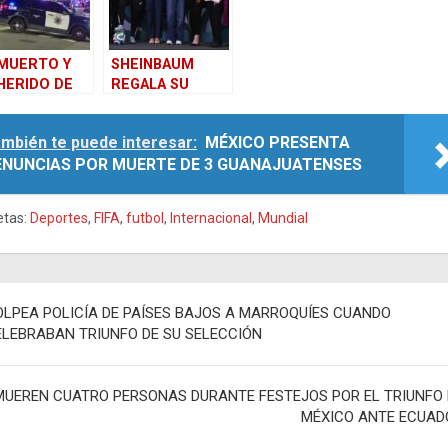
MUERTO Y
SHEINBAUM
HERIDO DE
REGALA SU
VEDAD TRAS
BOLETO PARA
OTEO EN EL
INAUGURACIÓN
mbién te puede interesar:
MÉXICO PRESENTA
 FEST DEL
DE MUNDIAL,
ENUNCIAS POR MUERTE DE 3 GUANAJUATENSES
DIAL EN
¿QUIERES
IFORNIA
GANÁRTELO?
etas:
Deportes
,
FIFA
,
futbol
,
Internacional
,
Mundial
egación
OLPEA POLICÍA DE PAÍSES BAJOS A MARROQUÍES CUANDO
ELEBRABAN TRIUNFO DE SU SELECCIÓN
adas
MUEREN CUATRO PERSONAS DURANTE FESTEJOS POR EL TRIUNFO 
MÉXICO ANTE ECUAD