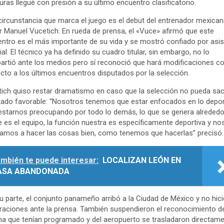
ras llegué con presión a su último encuentro clasificatorio.
circunstancia que marca el juego es el debut del entrenador mexican
r Manuel Vucetich. En rueda de prensa, el «Vuce» afirmó que este
ntro es el más importante de su vida y se mostró confiado por asist
al. El técnico ya ha definido su cuadro titular, sin embargo, no lo
rtió ante los medios pero sí reconoció que hará modificaciones c
cto a los últimos encuentros disputados por la selección.
ich quiso restar dramatismo en caso que la selección no pueda sac
tado favorable: “Nosotros tenemos que estar enfocados en lo depor
estarnos preocupando por todo lo demás, lo que se genera alrededo
e es el equipo, la función nuestra es específicamente deportiva y no
amos a hacer las cosas bien, como tenemos que hacerlas” precisó.
mbién te puede interesar:
LOCALIZAN LEÓN EN
ASA ABANDONADA
u parte, el conjunto panameño arribó a la Ciudad de México y no hic
raciones ante la prensa. También suspendieron el reconocimiento de
a que tenían programado y del aeropuerto se trasladaron directam