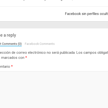
adas
Facebook sin perfiles ocul
e a reply
lt Comments (0)
Facebook Comments
rección de correo electrónico no será publicada.
Los campos obligat
n marcados con
*
ntario
*