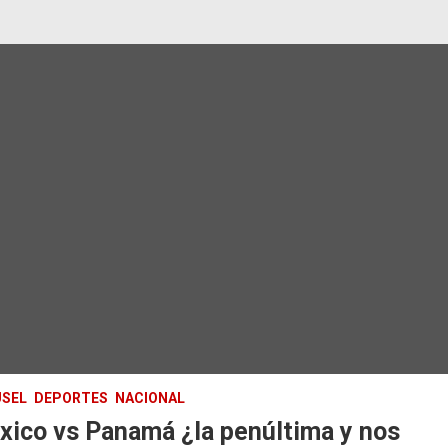
SEL
DEPORTES
NACIONAL
xico vs Panamá ¿la penúltima y nos