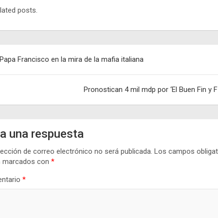
lated posts.
egación
 Papa Francisco en la mira de la mafia italiana
adas
Pronostican 4 mil mdp por ‘El Buen Fin y F
a una respuesta
rección de correo electrónico no será publicada.
Los campos obligat
n marcados con
*
ntario
*