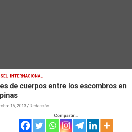
SEL
INTERNACIONAL
es de cuerpos entre los escombros en
ipinas
mbre 15, 2013
Redacción
Compartir...