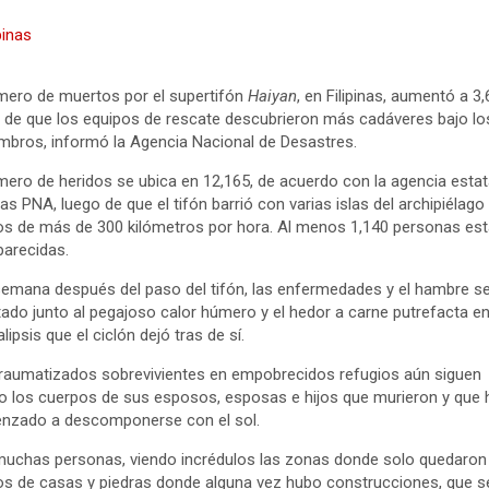
mero de muertos por el supertifón
Haiyan
, en Filipinas, aumentó a 3,
 de que los equipos de rescate descubrieron más cadáveres bajo lo
bros, informó la Agencia Nacional de Desastres.
mero de heridos se ubica en 12,165, de acuerdo con la agencia estat
ias PNA, luego de que el tifón barrió con varias islas del archipiélago
os de más de 300 kilómetros por hora. Al menos 1,140 personas es
arecidas.
emana después del paso del tifón, las enfermedades y el hambre s
ado junto al pegajoso calor húmero y el hedor a carne putrefacta en
lipsis que el ciclón dejó tras de sí.
raumatizados sobrevivientes en empobrecidos refugios aún siguen
o los cuerpos de sus esposos, esposas e hijos que murieron y que 
nzado a descomponerse con el sol.
uchas personas, viendo incrédulos las zonas donde solo quedaron
os de casas y piedras donde alguna vez hubo construcciones, que s