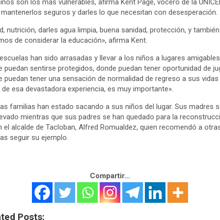
iños son los más vulnerables, afirma Kent Page, vocero de la UNICE
il mantenerlos seguros y darles lo que necesitan con desesperación.
d, nutrición, darles agua limpia, buena sanidad, protección, y también
os de considerar la educación», afirma Kent.
escuelas han sido arrasadas y llevar a los niños a lugares amigables
 puedan sentirse protegidos, donde puedan tener oportunidad de jug
 puedan tener una sensación de normalidad de regreso a sus vidas
 de esa devastadora experiencia, es muy importante».
s familias han estado sacando a sus niños del lugar. Sus madres s
levado mientras que sus padres se han quedado para la reconstrucc
 el alcalde de Tacloban, Alfred Romualdez, quien recomendó a otra
ias seguir su ejemplo.
Compartir...
ated Posts: