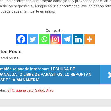
 de una enfermedad sumamente contagiosa y provocada por el virus
ia de los herpesvirus. Aunque es una enfermedad leve, en casos mu
 puede causar la muerte en niños.
Compartir...
ated Posts:
lated posts.
mbién te puede interesar:
LECHUGA DE
UANAJUATO LIBRE DE PARÁSITOS, LO REPORTAN
ESDE "LA MAÑANERA"
etas:
GTO
,
guanajuato
,
Salud
,
Silao
egación