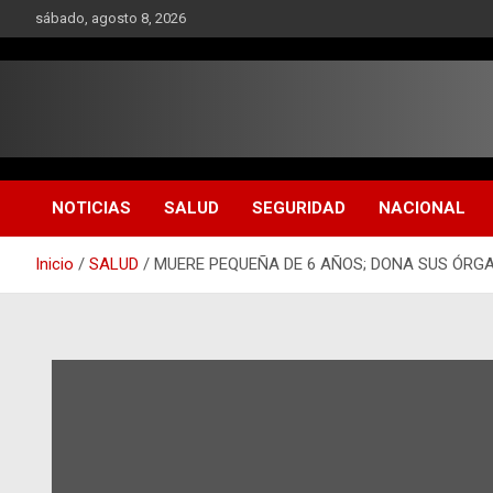
Saltar
sábado, agosto 8, 2026
al
contenido
NOTICIAS
SALUD
SEGURIDAD
NACIONAL
Inicio
SALUD
MUERE PEQUEÑA DE 6 AÑOS; DONA SUS ÓRG