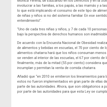
Mónica Yerena, de Educando en los Derechos y en la Soli
involucrar a las familias, a los papás, a las mamás y a l
lo que está implicando el consumo de este tipo de alimen
de niñas y niños si no del sistema familiar. En ese senti
entendimiento”.
“Uno de cada tres niñas y niños, y 7 de cada 10 personas
bajo la perspectiva de derechos humanos son inadmisible
De acuerdo con la Encuesta Nacional de Obesidad realizad
de alimentos y bebidas en escuelas, el 70 por ciento de l
alimentos chatarra hará que los niños consuman menos d
se venden al interior de las escuelas, el 67 por ciento 
finalmente, más de la mitad (55 por ciento) considera qu
incumplan y permitan la venta de comida chatarra.
Añadió que “en 2010 se emitieron los lineamientos para 
estos no fueron implementados en gran parte de ellas d
parte de las autoridades. Ahora, que son obligatorios a pa
por parte de las autoridades para que esta Ley se cumpla