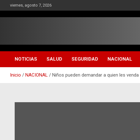
Saltar
viernes, agosto 7, 2026
al
contenido
NOTICIAS
SALUD
SEGURIDAD
NACIONAL
Inicio
NACIONAL
Niños pueden demandar a quien les venda