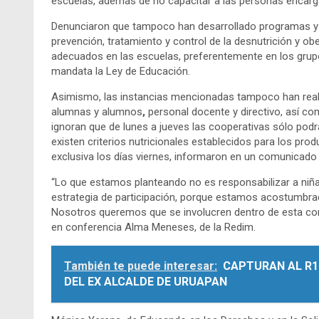
escuelas, además de no capacitar a las personas encarg
Denunciaron que tampoco han desarrollado programas y a
prevención, tratamiento y control de la desnutrición y 
adecuados en las escuelas, preferentemente en los grup
mandata la Ley de Educación.
Asimismo, las instancias mencionadas tampoco han reali
alumnas y alumnos
,
personal docente y directivo, así 
ignoran que de lunes a jueves las cooperativas sólo podrá
existen criterios nutricionales establecidos para los p
exclusiva los días viernes, informaron en un comunicado
“Lo que estamos planteando no es responsabilizar a niñas 
estrategia de participación, porque estamos acostumbrad
Nosotros queremos que se involucren dentro de esta cons
en conferencia Alma Meneses, de la Redim.
También te puede interesar:
CAPTURAN AL R1
DEL EX ALCALDE DE URUAPAN