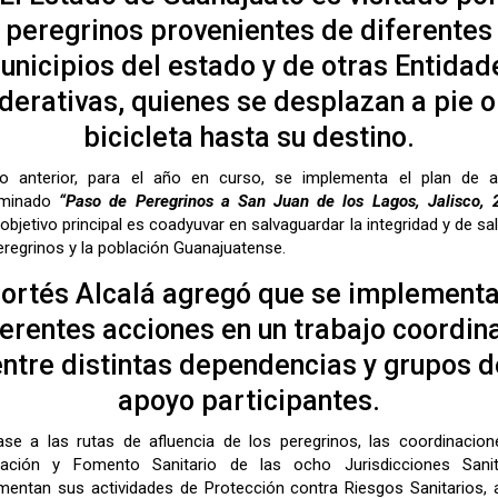
peregrinos provenientes de diferentes
unicipios del estado y de otras Entidad
derativas, quienes se desplazan a pie o
bicicleta hasta su destino.
lo anterior, para el año en curso, se implementa el plan de a
minado
“Paso de Peregrinos a San Juan de los Lagos, Jalisco, 
objetivo principal es coadyuvar en salvaguardar la integridad y de sa
eregrinos y la población Guanajuatense.
ortés Alcalá agregó que se implement
ferentes acciones en un trabajo coordin
entre distintas dependencias y grupos d
apoyo participantes.
se a las rutas de afluencia de los peregrinos, las coordinacio
lación y Fomento Sanitario de las ocho Jurisdicciones Sanita
mentan sus actividades de Protección contra Riesgos Sanitarios, 