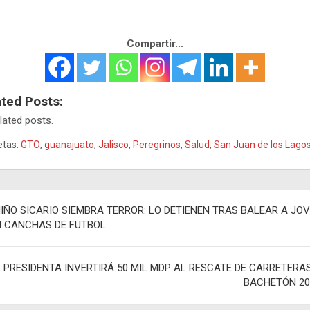
Compartir...
ated Posts:
lated posts.
etas:
GTO
,
guanajuato
,
Jalisco
,
Peregrinos
,
Salud
,
San Juan de los Lago
egación
IÑO SICARIO SIEMBRA TERROR: LO DETIENEN TRAS BALEAR A JO
N CANCHAS DE FUTBOL
adas
PRESIDENTA INVERTIRÁ 50 MIL MDP AL RESCATE DE CARRETERA
BACHETÓN 20