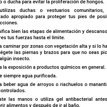
o o ducha para evitar la proliferación de hongos.
utilizas duchas o vestuarios comunitarios,
zado apropiado para proteger tus pies de posi
ecciones.
nifica bien las etapas de alimentación y descanso
es tus fuerzas hasta el límite.
ta caminar por zonas con vegetación alta y si lo h
tégete las piernas y brazos para que no seas pi
 algún insecto.
ta la exposición a productos químicos en general.
e siempre agua purificada.
ta beber agua de arroyos o riachuelos o mananti
controlados.
ate las manos o utiliza gel antibacterial ante
rir alimentos y después de ir al baño.