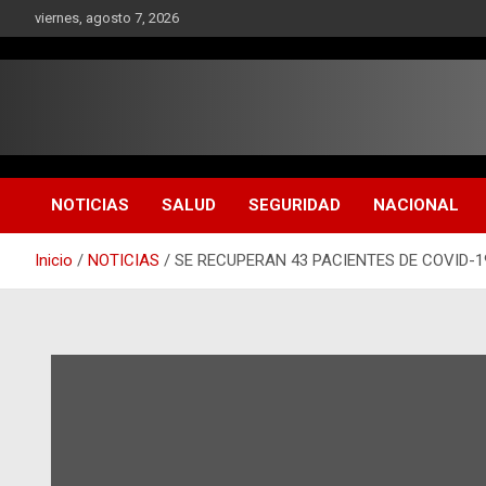
Saltar
viernes, agosto 7, 2026
al
contenido
NOTICIAS
SALUD
SEGURIDAD
NACIONAL
Inicio
NOTICIAS
SE RECUPERAN 43 PACIENTES DE COVID-