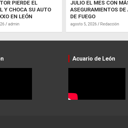
OR PIERDE EL
JULIO EL MES CON MÁ
L Y CHOCA SU AUTO
ASEGURAMIENTOS DE
XXO EN LEÓN
DE FUEGO
026
admin
agosto 5, 2026
Redacción
ón
Acuario de León