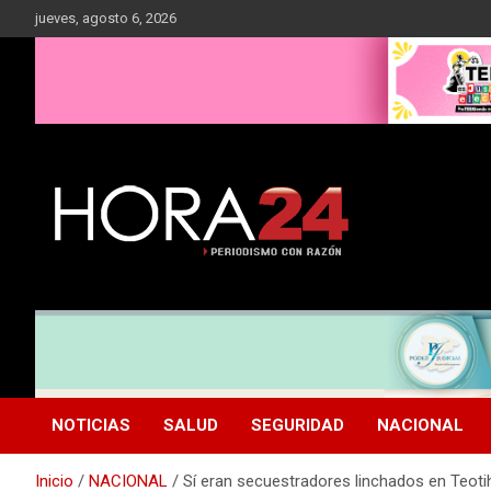
Saltar
jueves, agosto 6, 2026
al
contenido
NOTICIAS
SALUD
SEGURIDAD
NACIONAL
Inicio
NACIONAL
Sí eran secuestradores linchados en Teot