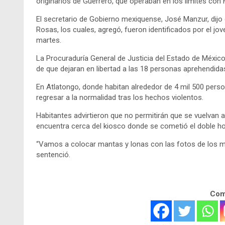
originarios de Guerrero, que operaban en los límites con 
El secretario de Gobierno mexiquense, José Manzur, dijo 
Rosas, los cuales, agregó, fueron identificados por el j
martes.
La Procuraduría General de Justicia del Estado de México
de que dejaran en libertad a las 18 personas aprehendida
En Atlatongo, donde habitan alrededor de 4 mil 500 per
regresar a la normalidad tras los hechos violentos.
Habitantes advirtieron que no permitirán que se vuelvan 
encuentra cerca del kiosco donde se cometió el doble ho
“Vamos a colocar mantas y lonas con las fotos de los mu
sentenció.
Comp