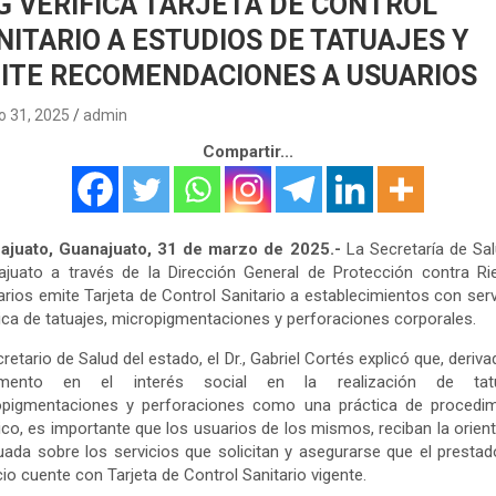
G VERIFICA TARJETA DE CONTROL
NITARIO A ESTUDIOS DE TATUAJES Y
ITE RECOMENDACIONES A USUARIOS
 31, 2025
admin
Compartir...
ajuato, Guanajuato, 31 de marzo de 2025.-
La Secretaría de Sa
ajuato a través de la Dirección General de Protección contra Ri
arios emite Tarjeta de Control Sanitario a establecimientos con serv
ica de tatuajes, micropigmentaciones y perforaciones corporales.
cretario de Salud del estado, el Dr., Gabriel Cortés explicó que, deriva
emento en el interés social en la realización de tatu
opigmentaciones y perforaciones como una práctica de procedim
ico, es importante que los usuarios de los mismos, reciban la orien
ada sobre los servicios que solicitan y asegurarse que el prestad
cio cuente con Tarjeta de Control Sanitario vigente.