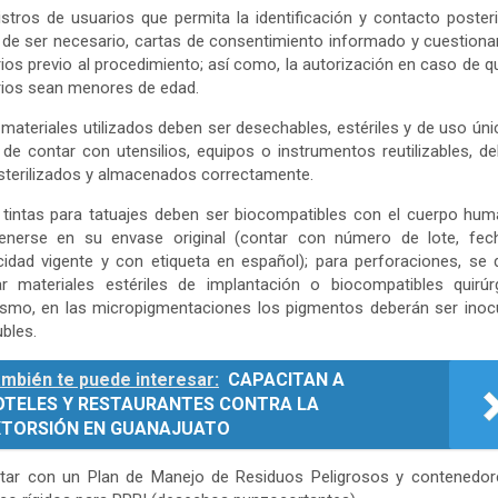
istros de usuarios que permita la identificación y contacto poster
de ser necesario, cartas de consentimiento informado y cuestiona
ios previo al procedimiento; así como, la autorización en caso de q
ios sean menores de edad.
 materiales utilizados deben ser desechables, estériles y de uso úni
de contar con utensilios, equipos o instrumentos reutilizables, d
sterilizados y almacenados correctamente.
 tintas para tatuajes deben ser biocompatibles con el cuerpo hu
enerse en su envase original (contar con número de lote, fec
idad vigente y con etiqueta en español); para perforaciones, se
zar materiales estériles de implantación o biocompatibles quirúr
ismo, en las micropigmentaciones los pigmentos deberán ser inoc
ubles.
mbién te puede interesar:
CAPACITAN A
OTELES Y RESTAURANTES CONTRA LA
XTORSIÓN EN GUANAJUATO
ntar con un Plan de Manejo de Residuos Peligrosos y contenedor