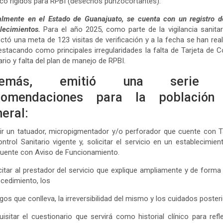
ico rígidos para RPBI (desechos punzocortantes).
almente en el Estado de Guanajuato, se cuenta con un registro d
lecimientos.
Para el año 2025, como parte de la vigilancia sanitar
ctó una meta de 123 visitas de verificación y a la fecha se han rea
estacando como principales irregularidades la falta de Tarjeta de C
ario y falta del plan de manejo de RPBI.
demás, emitió una serie 
comendaciones para la población
eral:
gir un tatuador, micropigmentador y/o perforador que cuente con T
ntrol Sanitario vigente y, solicitar el servicio en un establecimient
uente con Aviso de Funcionamiento.
icitar al prestador del servicio que explique ampliamente y de forma 
ocedimiento, los
sgos que conlleva, la irreversibilidad del mismo y los cuidados poster
uisitar el cuestionario que servirá como historial clínico para refle