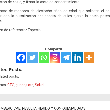
ción de salud, y firmar la carta de consentimiento.
caso de menores de dieciocho años de edad que soliciten el ser
r con la autorización por escrito de quien ejerza la patria pote
a.
n de referencia/ Especial
Compartir...
ated Posts:
lated posts.
etas:
GTO
,
guanajuato
,
Salud
egación
OMBERO CAE; RESULTA HERIDO Y CON QUEMADURAS