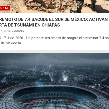
IONAL
REMOTO DE 7.4 SACUDE EL SUR DE MÉXICO: ACTIVAN
RTA DE TSUNAMI EN CHIAPAS
17, 2026
admin
17 Julio 2026.- Un potente terremoto de magnitud preliminar 7.4 s
r de México la…