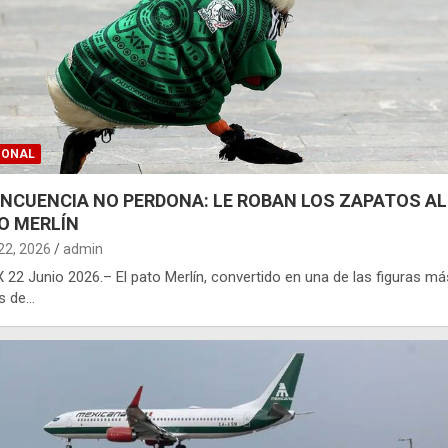
IONAL
INCUENCIA NO PERDONA: LE ROBAN LOS ZAPATOS AL
O MERLÍN
 22, 2026
admin
22 Junio 2026.– El pato Merlín, convertido en una de las figuras má
es de…