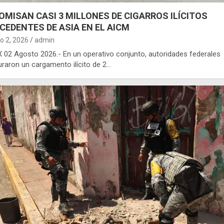
OMISAN CASI 3 MILLONES DE CIGARROS ILÍCITOS
CEDENTES DE ASIA EN EL AICM
o 2, 2026
admin
02 Agosto 2026.- En un operativo conjunto, autoridades federales
raron un cargamento ilícito de 2…