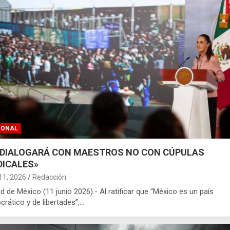
IONAL
 DIALOGARÁ CON MAESTROS NO CON CÚPULAS
DICALES»
 11, 2026
Redacción
d de México (11 junio 2026).- Al ratificar que “México es un país
rático y de libertades”,…