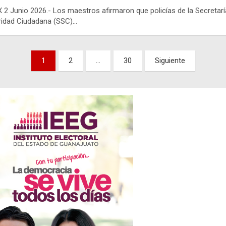
2 Junio 2026.- Los maestros afirmaron que policías de la Secretarí
ridad Ciudadana (SSC)…
nación
1
2
…
30
Siguiente
adas