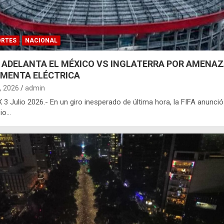
ORTES
NACIONAL
A ADELANTA EL MÉXICO VS INGLATERRA POR AMENAZ
MENTA ELÉCTRICA
3, 2026
admin
3 Julio 2026.- En un giro inesperado de última hora, la FIFA anunció
io…